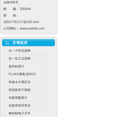
台路408号
邮 编： 200444
邮 箱：
18017761117@163.com
公司网站：
www.yoyilab.com
右一个性仪器网
·
右一化工仪器网
·
旋转粘度计
·
FLUKO弗鲁克FA25
·
快速水分测定仪
·
恒温鼓风干燥箱
·
实验室酸度计
·
实验室电导率仪
·
梅特勒电子天平
·