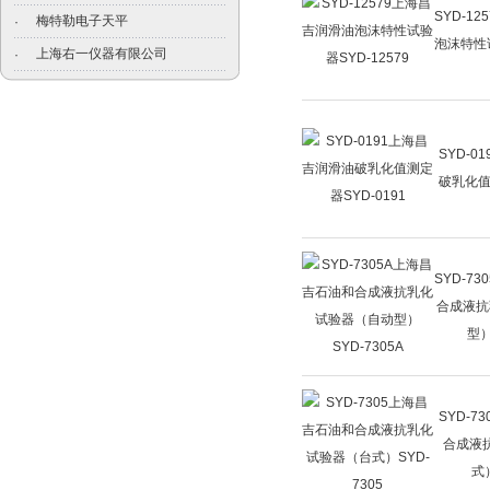
SYD-1
梅特勒电子天平
·
泡沫特性试
上海右一仪器有限公司
·
SYD-0
破乳化值测
SYD-7
合成液抗
型）
SYD-7
合成液
式）