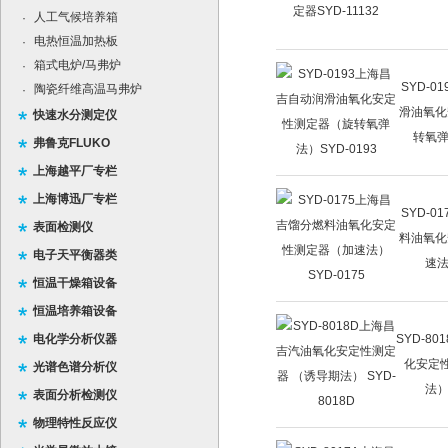
人工气候培养箱
·
电热恒温加热板
·
箱式电炉/马弗炉
·
SYD-0
陶瓷纤维高温马弗炉
·
滑油氧化
快速水分测定仪
转氧弹
弗鲁克FLUKO
上海越平厂专栏
上海博迅厂专栏
SYD-0
表面检测仪
料油氧化
电子天平衡器类
速法
恒温干燥箱设备
恒温培养箱设备
电化学分析仪器
SYD-8
化安定
光谱色谱分析仪
法） 
表面分析检测仪
物理特性反应仪