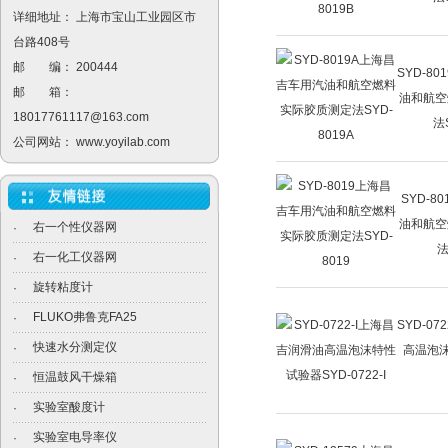
详细地址： 上海市宝山工业园区市
台路408号
邮 编： 200444
SYD-8
邮 箱：
油和航空
18017761117@163.com
法S
公司网站：
www.yoyilab.com
SYD-8
油和航空
右一个性仪器网
·
法
右一化工仪器网
·
旋转粘度计
·
FLUKO弗鲁克FA25
·
SYD-0
快速水分测定仪
·
高温泡沫
恒温鼓风干燥箱
·
实验室酸度计
·
实验室电导率仪
·