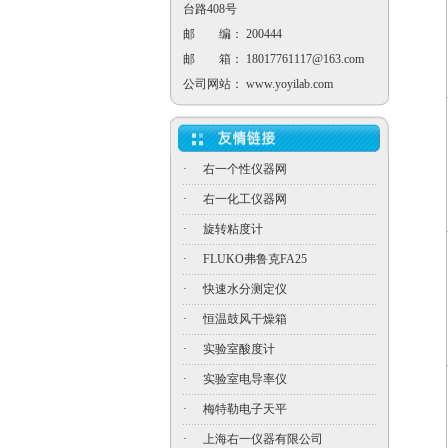
台路408号
邮 编： 200444
邮 箱：
18017761117@163.com
公司网站：
www.yoyilab.com
·
右一个性仪器网
·
右一化工仪器网
·
旋转粘度计
·
FLUKO弗鲁克FA25
·
快速水分测定仪
·
恒温鼓风干燥箱
·
实验室酸度计
·
实验室电导率仪
·
梅特勒电子天平
·
上海右一仪器有限公司