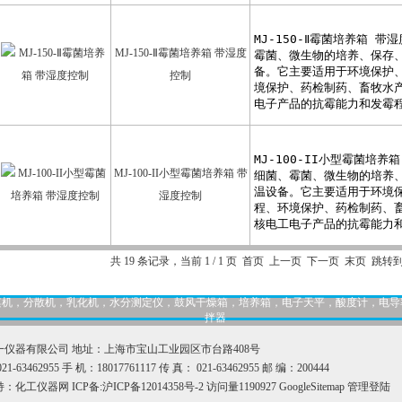
MJ-150-Ⅱ霉菌培养箱 带湿度
控制
MJ-100-II小型霉菌培养箱 带
湿度控制
共 19 条记录，当前 1 / 1 页 首页 上一页 下一页 末页 跳转
，匀桨机，分散机，乳化机，水分测定仪，鼓风干燥箱，培养箱，电子天平，酸度计，电
拌器
一仪器有限公司 地址：上海市宝山工业园区市台路408号
1-63462955 手 机：18017761117 传 真： 021-63462955 邮 编：200444
持：
化工仪器网
ICP备:
沪ICP备12014358号-2
访问量1190927
GoogleSitemap
管理登陆