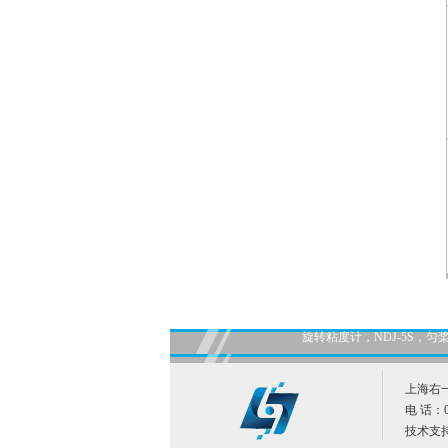
旋转粘度计，NDJ-5S
上海右
电 话：02
技术支