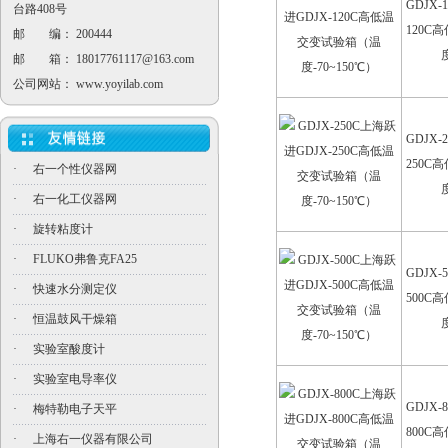
GDJX-
台路408号
120C
邮 编： 200444
邮 箱：
18017761117@163.com
公司网站：
www.yoyilab.com
GDJX-
250C
·
右一个性仪器网
·
右一化工仪器网
·
旋转粘度计
·
FLUKO弗鲁克FA25
GDJX-
·
快速水分测定仪
500C
·
恒温鼓风干燥箱
·
实验室酸度计
·
实验室电导率仪
GDJX-
·
梅特勒电子天平
800C
·
上海右一仪器有限公司