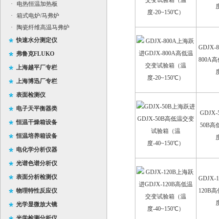
·
电热恒温加热板
·
箱式电炉/马弗炉
·
陶瓷纤维高温马弗炉
快速水分测定仪
GDJX-
弗鲁克FLUKO
800A
上海越平厂专栏
上海博迅厂专栏
表面检测仪
电子天平衡器类
GDJX
恒温干燥箱设备
50B
恒温培养箱设备
电化学分析仪器
光谱色谱分析仪
表面分析检测仪
GDJX-
物理特性反应仪
120B
光学显微放大镜
光学检测分析仪