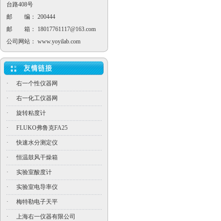
台路408号
邮 编： 200444
邮 箱：
18017761117@163.com
公司网站：
www.yoyilab.com
·
右一个性仪器网
·
右一化工仪器网
·
旋转粘度计
·
FLUKO弗鲁克FA25
·
快速水分测定仪
·
恒温鼓风干燥箱
·
实验室酸度计
·
实验室电导率仪
·
梅特勒电子天平
·
上海右一仪器有限公司