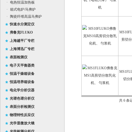
·
电热恒温加热板
·
箱式电炉/马弗炉
·
陶瓷纤维高温马弗炉
快速水分测定仪
MS10
弗鲁克FLUKO
剪切分
上海越平厂专栏
上海博迅厂专栏
表面检测仪
电子天平衡器类
MS1F
恒温干燥箱设备
切分
恒温培养箱设备
电化学分析仪器
光谱色谱分析仪
共 6 
表面分析检测仪
物理特性反应仪
光学显微放大镜
光学检测分析仪