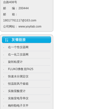
台路408号
邮 编： 200444
邮 箱：
18017761117@163.com
公司网站：
www.yoyilab.com
右一个性仪器网
·
右一化工仪器网
·
旋转粘度计
·
FLUKO弗鲁克FA25
·
快速水分测定仪
·
恒温鼓风干燥箱
·
实验室酸度计
·
实验室电导率仪
·
梅特勒电子天平
·