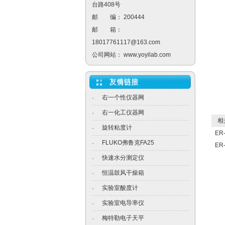
台路408号
邮 编： 200444
邮 箱：
18017761117@163.com
公司网站：
www.yoyilab.com
右一个性仪器网
·
右一化工仪器网
·
相关
旋转粘度计
·
E
FLUKO弗鲁克FA25
·
ER
快速水分测定仪
·
恒温鼓风干燥箱
·
实验室酸度计
·
实验室电导率仪
·
梅特勒电子天平
·