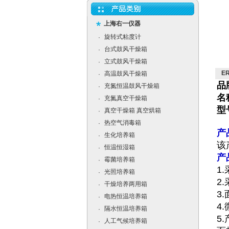
上海右一仪器
旋转式粘度计
·
台式鼓风干燥箱
·
立式鼓风干燥箱
·
E
高温鼓风干燥箱
·
品
充氮恒温鼓风干燥箱
·
名
充氮真空干燥箱
·
型
真空干燥箱 真空烘箱
·
热空气消毒箱
·
产
生化培养箱
·
该
恒温恒湿箱
·
产
霉菌培养箱
·
1
光照培养箱
·
2
干燥培养两用箱
·
3
电热恒温培养箱
·
4
隔水恒温培养箱
·
5
人工气候培养箱
·