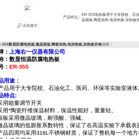
ER-35S电执板用于大专院校、石
产品特点：
晶面板 陶瓷加热 电加热板 加热板
点击放大
R-35S数显防腐电热板,微晶面板,陶瓷加热,电加热板,加热板价格
说明：
牌：
上海右一仪器有限公司
称：数显恒温
防腐
电热板
号：
ER-35S
品用途：
产品用于大专院校、石油化工、医药、环保等实验室液体
品特点:
.采用能量调节开关
.采用*陶瓷纤维保温材料，保温性能好，重量轻。
.面板采用微晶玻璃，耐强酸、强碱。
.微晶玻璃的低膨胀系数特性，保证了在高温实验下承载表
.产品四周均采用316L不锈钢材质，保证了整机每一个地