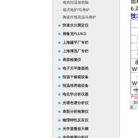
面
电热恒温加热板
·
6
箱式电炉/马弗炉
·
技
陶瓷纤维高温马弗炉
·
快速水分测定仪
弗鲁克FLUKO
上海越平厂专栏
上海博迅厂专栏
表面检测仪
W
电子天平衡器类
恒温干燥箱设备
W
恒温培养箱设备
电化学分析仪器
产
如
光谱色谱分析仪
系：
表面分析检测仪
物理特性反应仪
光学显微放大镜
光学检测分析仪