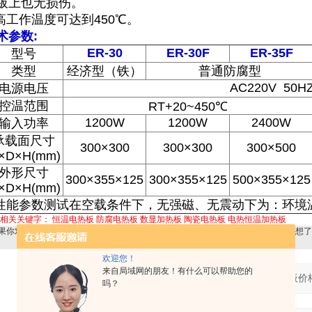
板上也无损伤。
.高工作温度可达到450℃。
术参数:
ER-30
ER-30F
ER-35F
型号
类型
经济型（铁）
普通防腐型
AC220V 50H
电源电压
控温范围
RT+20~450℃
1200W
1200W
2400W
输入功率
承载面尺寸
300×300
300×300
300×500
×D×H(mm)
外形尺寸
300×355×125
300×355×125
500×355×125
×D×H(mm)
*性能参数测试在空载条件下，无强磁、无震动下为：环境温
品相关关键字：
恒温电热板
防腐电热板
数显加热板
陶瓷电热板
电热恒温加热板
果你对
ER-35S数显防腐电热板,微晶面板,陶瓷加热,电加热板,加热板价格
感兴趣，想了
欢迎您！
来自局域网的朋友！有什么可以帮助您的
产品：
吗？