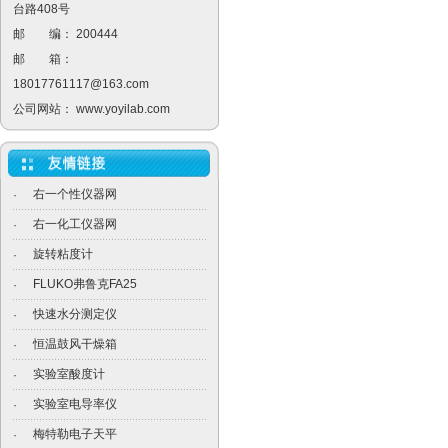
台路408号
邮 编： 200444
邮 箱：
18017761117@163.com
公司网站：
www.yoyilab.com
右一个性仪器网
·
右一化工仪器网
·
旋转粘度计
·
FLUKO弗鲁克FA25
·
快速水分测定仪
·
恒温鼓风干燥箱
·
实验室酸度计
·
实验室电导率仪
·
梅特勒电子天平
·