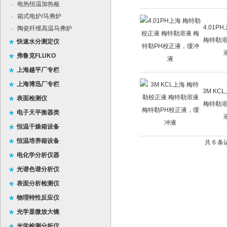
电热恒温加热板
·
箱式电炉/马弗炉
·
4.01P
陶瓷纤维高温马弗炉
·
梅特勒溶
快速水分测定仪
弗鲁克FLUKO
上海越平厂专栏
上海博迅厂专栏
3M KC
表面检测仪
梅特勒溶
电子天平衡器类
恒温干燥箱设备
恒温培养箱设备
共 6 
电化学分析仪器
光谱色谱分析仪
表面分析检测仪
物理特性反应仪
光学显微放大镜
光学检测分析仪