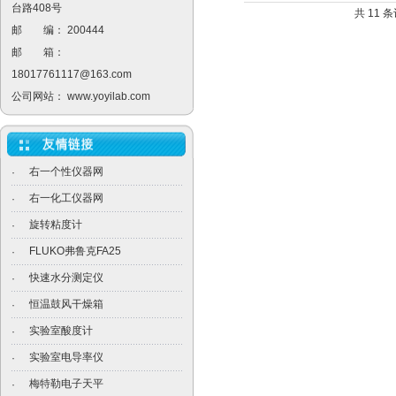
台路408号
共 11 
邮 编： 200444
邮 箱：
18017761117@163.com
公司网站：
www.yoyilab.com
右一个性仪器网
·
右一化工仪器网
·
旋转粘度计
·
FLUKO弗鲁克FA25
·
快速水分测定仪
·
恒温鼓风干燥箱
·
实验室酸度计
·
实验室电导率仪
·
梅特勒电子天平
·