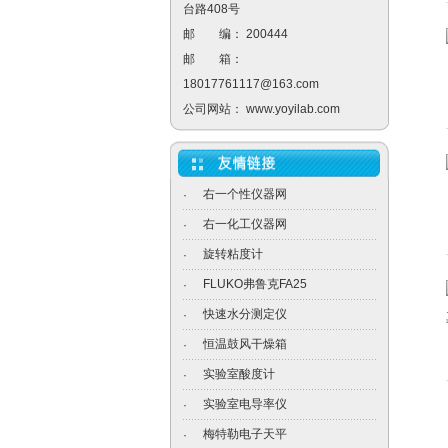
台路408号
邮 编： 200444
邮 箱：
18017761117@163.com
公司网站：
www.yoyilab.com
右一个性仪器网
·
右一化工仪器网
·
旋转粘度计
·
FLUKO弗鲁克FA25
·
快速水分测定仪
·
恒温鼓风干燥箱
·
实验室酸度计
·
实验室电导率仪
·
梅特勒电子天平
·