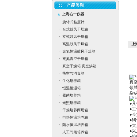
上海右一仪器
·
旋转式粘度计
·
台式鼓风干燥箱
·
立式鼓风干燥箱
·
高温鼓风干燥箱
上
·
充氮恒温鼓风干燥箱
·
充氮真空干燥箱
·
真空干燥箱 真空烘箱
·
热空气消毒箱
·
生化培养箱
真
领
·
恒温恒湿箱
杂
·
霉菌培养箱
·
光照培养箱
●
具
●
工
·
干燥培养两用箱
●
长
·
电热恒温培养箱
●
钢
·
隔水恒温培养箱
●
大
●
采
·
人工气候培养箱
●
箱