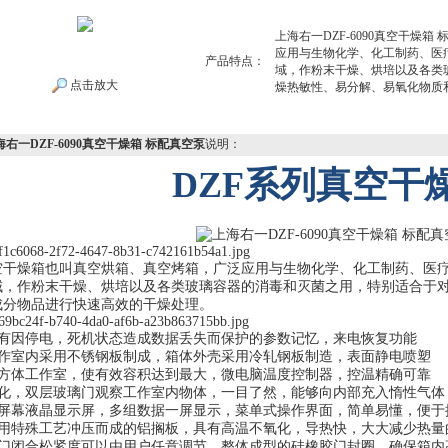
上海右一DZF-6090真空干燥箱
应用与生物化学、化工制药、医
产品特点：
域，作粉末干燥、烘培以及各类
点击放大
燥热敏性、易分解、易氧化物质
海右一DZF-6090真空干燥箱 标配真空泵
说明：
DZF系列真空干
空干燥箱也叫真空烘箱、真空烤箱，广泛应用与生物化学、化工制药、医
域，作粉末干燥、烘培以及各类玻璃容器的消毒和灭菌之用，特别适合于
成分物品进行快速高效的干燥处理。
有因停电，死机状态造成数据丢失而保护的参数记忆，来电恢复功能
作室内采用不锈钢板制成，箱体外壳采用冷轧钢板制造，表面静电喷塑
方体工作室，使有效容积达到最大，微电脑温度控制器，控温精确可靠
化，双层玻璃门观察工作室内物体，一目了然，能够向内部充入惰性气体
屏幕液晶显示屏，多组数据一屏显示，菜单式操作界面，简单易懂，便于
用特殊工艺冲压而成的铝搁板，具有高温不氧化，导热快，大大减少热量
门闭合松紧度可以由用户任意调节，整体成型的硅橡胶门封圈，确保箱内