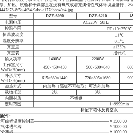
存、加热、试验和干燥都是在没有氧气或者充满惰性气体环境里进行，不
D
型号
DZF-6090
DZF-6210
电源电压
AC220V 50Hz
控温范围
RT+10~250℃
恒温波动度
±1℃
温度分辨率
0.1℃
真空度
≤133Pa
真空表
指针式
输入功率
1400W
2200W
工作室尺寸
450×450×450
560×600×640
60
W×D×H(mm)
外形尺寸
615×660×1440
720×805×1680
90
W×D×H(mm)
加热方式
内加热（隔板不可抽取）可选外加热
载物托架
2块
3块
内胆材质
不锈钢
定时范围
1~9999min
标配下箱体及真空泵
配件:
可编程温度控制器——————————————————￥1500.00
气体进气阀—————————————————————￥1000.00
分离器———————————————————————￥1000.00