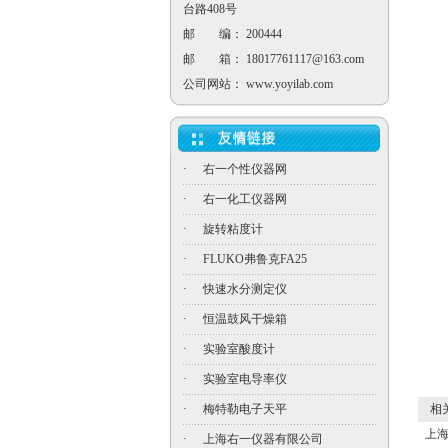
台路408号
邮 编： 200444
邮 箱：
18017761117@163.com
公司网站：
www.yoyilab.com
·
右一个性仪器网
·
右一化工仪器网
·
旋转粘度计
·
FLUKO弗鲁克FA25
·
快速水分测定仪
·
恒温鼓风干燥箱
·
实验室酸度计
·
实验室电导率仪
·
梅特勒电子天平
相关
上海
·
上海右一仪器有限公司