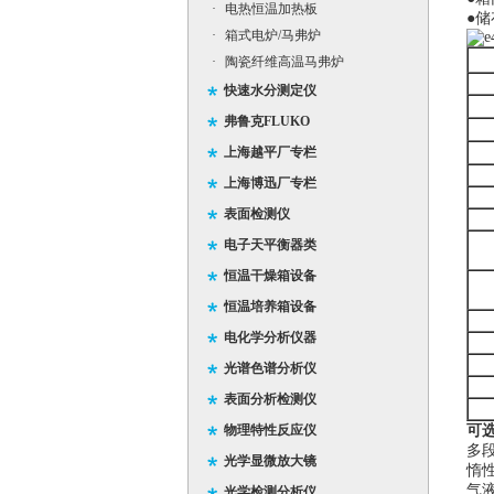
·
电热恒温加热板
●
储
·
箱式电炉/马弗炉
·
陶瓷纤维高温马弗炉
快速水分测定仪
弗鲁克FLUKO
上海越平厂专栏
上海博迅厂专栏
表面检测仪
电子天平衡器类
恒温干燥箱设备
恒温培养箱设备
电化学分析仪器
光谱色谱分析仪
表面分析检测仪
物理特性反应仪
可选
多段
光学显微放大镜
惰性
气液
光学检测分析仪