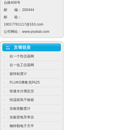
台路408号
邮 编： 200444
邮 箱：
18017761117@163.com
公司网站：
www.yoyilab.com
右一个性仪器网
·
右一化工仪器网
·
旋转粘度计
·
FLUKO弗鲁克FA25
·
快速水分测定仪
·
恒温鼓风干燥箱
·
实验室酸度计
·
实验室电导率仪
·
梅特勒电子天平
·