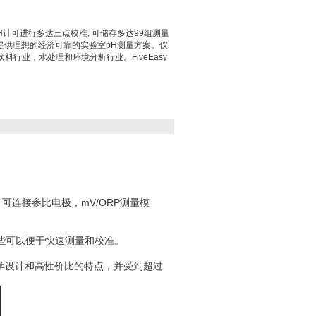
rade; pH计可进行多达三点校准, 可储存多达99组测量
为您提供理想的经济可靠的实验室pH测量方案。仪
行业，水处理和环境分析行业。FiveEasy
 可连接参比电极，mV/ORP测量模
些可以便于快速测量和校准。
体工程学设计和高性价比的特点，并受到超过