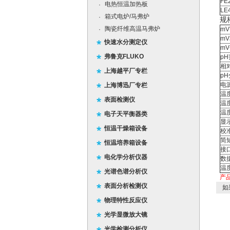
FE
电热恒温加热板
·
LE
箱式电炉/马弗炉
·
规格
陶瓷纤维高温马弗炉
·
m
m
快速水分测定仪
m
弗鲁克FLUKO
p
相
上海越平厂专栏
p
电
上海博迅厂专栏
温
表面检测仪
温度
温
电子天平衡器类
显
恒温干燥箱设备
校
简
恒温培养箱设备
接
电化学分析仪器
数
温
光谱色谱分析仪
产
表面分析检测仪
如
物理特性反应仪
光学显微放大镜
光学检测分析仪