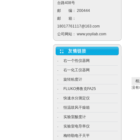
台路408号
邮 编： 200444
邮 箱：
18017761117@163.com
公司网站：
www.yoyilab.com
右一个性仪器网
·
右一化工仪器网
·
旋转粘度计
·
相关
没有
FLUKO弗鲁克FA25
·
快速水分测定仪
·
恒温鼓风干燥箱
·
实验室酸度计
·
实验室电导率仪
·
梅特勒电子天平
·