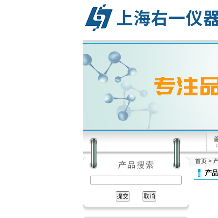
首页
>
产