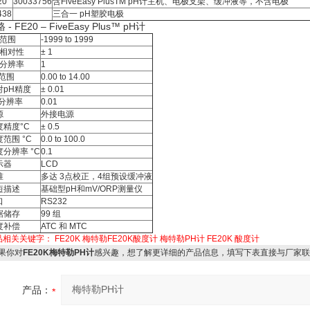
20
30033756
含FiveEasy PlusTM pH计主机、电极支架、缓冲液等，不含电极
438
三合一 pH塑胶电极
 - FE20 – FiveEasy Plus™ pH计
V范围
-1999 to 1999
V相对性
± 1
V分辨率
1
H范围
0.00 to 14.00
对pH精度
± 0.01
H分辨率
0.01
源
外接电源
度精度°C
± 0.5
范围 °C
0.0 to 100.0
度分辨率 °C
0.1
示器
LCD
准
多达 3点校正，4组预设缓冲液
短描述
基础型pH和mV/ORP测量仪
口
RS232
据储存
99 组
度补偿
ATC 和 MTC
品相关关键字：
FE20K
梅特勒FE20K酸度计
梅特勒PH计
FE20K
酸度计
果你对
FE20K梅特勒PH计
感兴趣，想了解更详细的产品信息，填写下表直接与厂家联
产品：