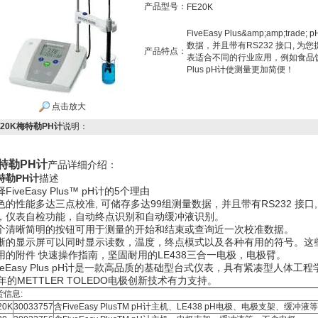
产品型号：
FE20K
FiveEasy Plus&amp;amp;t
数据，并且带有RS232 接口, 
产品特点：
表适合不同的行业应用，例如食品饮料
Plus pH计使测量更加简便！
点击放大
E20K梅特勒PH计
说明：
特勒PH计
产品详细介绍：
特勒PH计
描述
FiveEasy Plus™ pH计的5个理由
色的性能多达三点校准, 可储存多达99组测量数据，并且带有RS232 接口,
，仪表自检功能，自动终点识别和自动缓冲液识别。
个清晰简明的按钮可用于测量的开始和结束或查询近一次校准数据。
晰的显示屏可以同时显示读数，温度，终点模式以及各种有用的符号。这
用的附件 快速操作指南，坚固耐用的LE438三合一电极，电极臂。
iveEasy Plus pH计是一款高品质的基础型台式仪表，具有紧凑型人
0年的METTLER TOLEDO电极创新技术有力支持。
货信息:
20K
30033757
含FiveEasy PlusTM pH计主机、LE438 pH电极、电极支架、缓冲液等