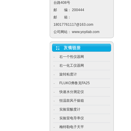
台路408号
邮 编： 200444
邮 箱：
18017761117@163.com
公司网站：
www.yoyilab.com
右一个性仪器网
·
右一化工仪器网
·
旋转粘度计
·
FLUKO弗鲁克FA25
·
快速水分测定仪
·
恒温鼓风干燥箱
·
实验室酸度计
·
实验室电导率仪
·
梅特勒电子天平
·