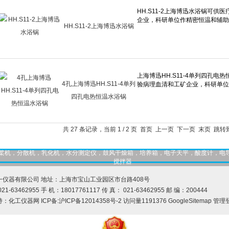
HH.S11-2上海博迅水浴锅
4孔上海博迅HH.S11-4单列
四孔电热恒温水浴锅
共 27 条记录，当前 1 / 2 页 首页 上一页
下一页
末页
跳转
，匀桨机，分散机，乳化机，水分测定仪，鼓风干燥箱，培养箱，电子天平，酸度计，电
搅拌器
一仪器有限公司 地址：上海市宝山工业园区市台路408号
21-63462955 手 机：18017761117 传 真： 021-63462955 邮 编：200444
持：
化工仪器网
ICP备:
沪ICP备12014358号-2
访问量1191376
GoogleSitemap
管理