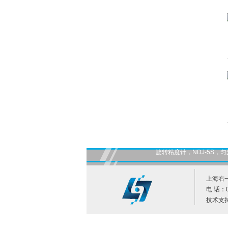
旋转粘度计，NDJ-5S
上海右
电 话：0
技术支