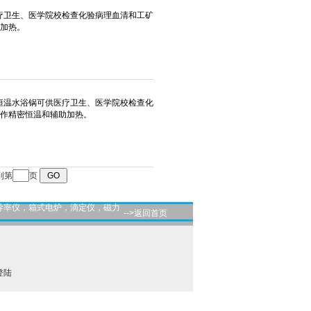
到第
页
导率仪，箱式电炉，滴定仪，磁力
-->返回首页
登陆