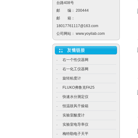
台路408号
邮 编： 200444
邮 箱：
18017761117@163.com
公司网站：
www.yoyilab.com
右一个性仪器网
·
右一化工仪器网
·
旋转粘度计
·
FLUKO弗鲁克FA25
·
快速水分测定仪
·
恒温鼓风干燥箱
·
实验室酸度计
·
实验室电导率仪
·
梅特勒电子天平
·