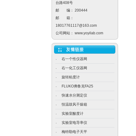
台路408号
邮 编： 200444
邮 箱：
18017761117@163.com
公司网站：
www.yoyilab.com
右一个性仪器网
·
右一化工仪器网
·
旋转粘度计
·
FLUKO弗鲁克FA25
·
快速水分测定仪
·
恒温鼓风干燥箱
·
实验室酸度计
·
实验室电导率仪
·
梅特勒电子天平
·