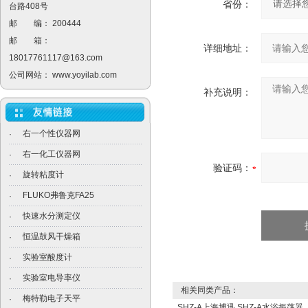
省份：
台路408号
邮 编： 200444
邮 箱：
详细地址：
18017761117@163.com
公司网站：
www.yoyilab.com
补充说明：
右一个性仪器网
·
右一化工仪器网
·
验证码：
旋转粘度计
·
FLUKO弗鲁克FA25
·
快速水分测定仪
·
恒温鼓风干燥箱
·
实验室酸度计
·
实验室电导率仪
·
相关同类产品：
梅特勒电子天平
·
SHZ-A上海博迅 SHZ-A水浴振荡器