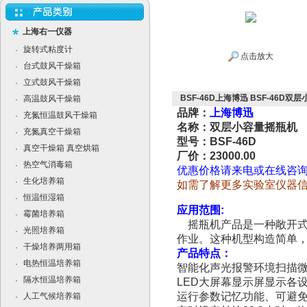
上海右一仪器
旋转式粘度计
·
点击放大
台式鼓风干燥箱
·
立式鼓风干燥箱
·
BSF-46D上海博迅 BSF-46D双
高温鼓风干燥箱
·
品牌：
上海博迅
充氮恒温鼓风干燥箱
·
名称：双层小容量摇瓶机
充氮真空干燥箱
·
型号：BSF-46D
真空干燥箱 真空烘箱
·
厂价：23000.00
热空气消毒箱
·
优惠价格请来电或在线咨
生化培养箱
·
如需了解更多实验室仪器
恒温恒湿箱
·
应用范围:
霉菌培养箱
·
摇瓶机产品是一种敞开式
光照培养箱
·
作业。这种机型构造简单
干燥培养两用箱
·
产品特点：
电热恒温培养箱
·
智能化声光报警环境扫描
隔水恒温培养箱
·
LED大屏幕显示屏显示各
运行参数记忆功能、可避
人工气候培养箱
·