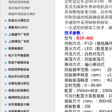
定时设定长达99.9小时
电热恒温加热板
·
直流无碳刷长寿命电机设
箱式电炉/马弗炉
·
具有断电恢复功能，在外
陶瓷纤维高温马弗炉
·
控制加速的线路确保摇床
快速水分测定仪
关键部件采用铸铁和铸铝
一次成型的精加工技术，
弗鲁克FLUKO
技术参数：
上海越平厂专栏
型号：
BSF-46D
上海博迅厂专栏
控制方式：P.I.D（微电
显示方式：LED（数显显
表面检测仪
对流方式：自然对流式
电子天平衡器类
振荡方式：回旋振荡式
恒温干燥箱设备
驱动方式：偏心驱动式
回旋频率范围（rpm）：启
恒温培养箱设备
回旋频率精度（rpm）：±1
电化学分析仪器
摇板振荡幅度（mm）：Φ2
光谱色谱分析仪
定时范围：0～99.9H
配置：250ml×46支，1000
表面分析检测仪
可自行配置大装瓶规格：100
物理特性反应仪
摇板尺寸（mm）：800×60
光学显微放大镜
摇板数量：2块
外型尺寸（mm）：900×640
光学检测分析仪