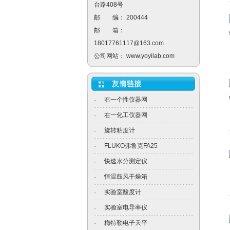
台路408号
邮 编： 200444
邮 箱：
18017761117@163.com
公司网站：
www.yoyilab.com
右一个性仪器网
·
右一化工仪器网
·
旋转粘度计
·
FLUKO弗鲁克FA25
·
快速水分测定仪
·
恒温鼓风干燥箱
·
实验室酸度计
·
实验室电导率仪
·
梅特勒电子天平
·