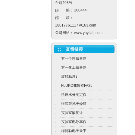
台路408号
邮 编： 200444
邮 箱：
18017761117@163.com
公司网站：
www.yoyilab.com
右一个性仪器网
·
右一化工仪器网
·
旋转粘度计
·
FLUKO弗鲁克FA25
·
快速水分测定仪
·
恒温鼓风干燥箱
·
实验室酸度计
·
实验室电导率仪
·
梅特勒电子天平
·