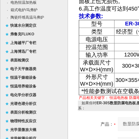
面板上也无损伤。
电热恒温加热板
·
6.高工作温度可达到45
箱式电炉/马弗炉
·
技术参数:
陶瓷纤维高温马弗炉
·
ER-3
型号
快速水分测定仪
类型
经济型（
弗鲁克FLUKO
电源电压
上海越平厂专栏
控温范围
上海博迅厂专栏
1200
输入功率
表面检测仪
承载面尺寸
300×3
W×D×H(mm)
电子天平衡器类
外形尺寸
恒温干燥箱设备
300×355
W×D×H(mm)
恒温培养箱设备
*性能参数测试在空载条
电化学分析仪器
产品相关关键字：
恒温电热板
防腐
如果你对
ER-30S数显防腐电热板
光谱色谱分析仪
系：
表面分析检测仪
物理特性反应仪
产品：
光学显微放大镜
光学检测分析仪