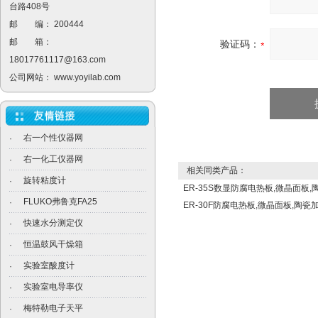
台路408号
邮 编： 200444
邮 箱：
验证码：
18017761117@163.com
公司网站：
www.yoyilab.com
右一个性仪器网
·
右一化工仪器网
·
相关同类产品：
旋转粘度计
·
ER-35S数显防腐电热板,微晶面板
FLUKO弗鲁克FA25
·
ER-30F防腐电热板,微晶面板,陶瓷
快速水分测定仪
·
恒温鼓风干燥箱
·
实验室酸度计
·
实验室电导率仪
·
梅特勒电子天平
·