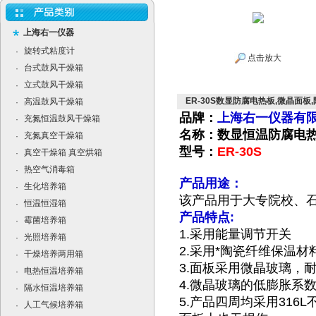
上海右一仪器
旋转式粘度计
·
点击放大
台式鼓风干燥箱
·
立式鼓风干燥箱
·
ER-30S数显防腐电热板,微晶面板
高温鼓风干燥箱
·
品牌：
上海右一仪器有
充氮恒温鼓风干燥箱
·
名称：数显恒温
防腐
电
充氮真空干燥箱
·
型号：
ER-30S
真空干燥箱 真空烘箱
·
热空气消毒箱
·
产品用途：
生化培养箱
·
该产品用于大专院校、
恒温恒湿箱
·
产品特点:
霉菌培养箱
·
1.采用能量调节开关
光照培养箱
·
2.采用*陶瓷纤维保温
干燥培养两用箱
·
3.面板采用微晶玻璃，
电热恒温培养箱
·
4.微晶玻璃的低膨胀系
隔水恒温培养箱
·
5.产品四周均采用31
人工气候培养箱
·