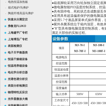
电热恒温加热板
·
●箱底脚轮采用万向轮加独立固定底脚
●微电脑智能PID温度控制系统，控
箱式电炉/马弗炉
·
●具有因停电，死机状态造成数据丢
陶瓷纤维高温马弗炉
·
●采用具有超温偏差保护的微电脑温
快速水分测定仪
●采用5.7寸液晶屏菜单式操作界面
●紫外杀菌系统位于箱内顶层，有效
弗鲁克FLUKO
●“Ⅱ"型具有微电脑湿度控制系统，有
上海越平厂专栏
满足大部份的实验过程。
上海博迅厂专栏
MJ-70-I
MJ-100-I
表面检测仪
项目
MJ-70F-I
MJ-100F-I
电子天平衡器类
电源电压
恒温干燥箱设备
控温范围
恒温培养箱设备
恒温波动度
电化学分析仪器
温度分辨率
光谱色谱分析仪
控湿范围
表面分析检测仪
湿度偏差
物理特性反应仪
输入功率
500W
650W
光学显微放大镜
工作室尺寸
450×320×500
450×380×59
光学检测分析仪