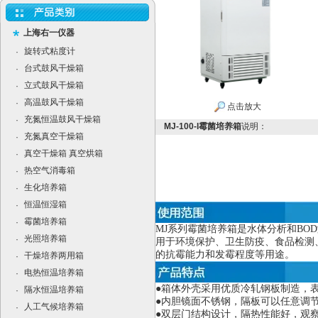
上海右一仪器
旋转式粘度计
·
台式鼓风干燥箱
·
立式鼓风干燥箱
·
高温鼓风干燥箱
·
点击放大
充氮恒温鼓风干燥箱
·
MJ-100-I霉菌培养箱
说明：
充氮真空干燥箱
·
真空干燥箱 真空烘箱
·
热空气消毒箱
·
生化培养箱
·
恒温恒湿箱
·
霉菌培养箱
·
MJ
系列霉菌培养箱是水体分析和BO
光照培养箱
·
用于环境保护、卫生防疫、食品检测
的抗霉能力和发霉程度等用途。
干燥培养两用箱
·
电热恒温培养箱
·
●箱体外壳采用优质冷轧钢板制造，
隔水恒温培养箱
·
●内胆镜面不锈钢，隔板可以任意调
人工气候培养箱
·
●双层门结构设计，隔热性能好，观