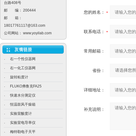
台路408号
邮 编： 200444
您的姓名：
邮 箱：
18017761117@163.com
联系电话：
公司网站：
www.yoyilab.com
常用邮箱：
右一个性仪器网
·
右一化工仪器网
·
省份：
旋转粘度计
·
FLUKO弗鲁克FA25
·
详细地址：
快速水分测定仪
·
恒温鼓风干燥箱
·
补充说明：
实验室酸度计
·
实验室电导率仪
·
梅特勒电子天平
·