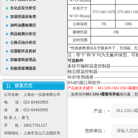
W×D×H(mm)
生化反应分析仪
外形尺寸
575×545×1070
575×605×116
W×D×H(mm)
加温恒温设备类
公称容积
70L
100L
涂料油墨检测仪
载物托架
2块
药品检测分析仪
定时范围
公路石油分析仪
*性能参数测试在空载条件下，无强磁、无震
仪器配件及耗材
注：带“F"和“Ⅱ"均为无氟环保型。
实验室耗材用品
可选购件
多段可编程温度控制器————————
实验室玻璃器皿
独立限温控制器———————————
BOD专用插座 ———————————
RS485接口和软件——————————
产品相关关键字：
MJ-100-I
MJ-100-I霉
如果你对
MJ-100-I霉菌培养箱
感兴趣，想
公司名称： 上海右一仪器有限公司
电 话： 021-63462955
传 真： 021-63462955
产品：
联 系 人： 唐飞
手 机： 18017761117
您的单位：
详细地址： 上海市宝山工业园区市