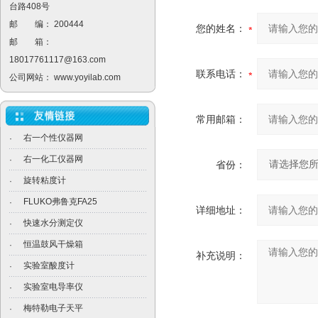
台路408号
邮 编： 200444
您的姓名：
邮 箱：
18017761117@163.com
联系电话：
公司网站：
www.yoyilab.com
常用邮箱：
右一个性仪器网
·
右一化工仪器网
·
省份：
旋转粘度计
·
FLUKO弗鲁克FA25
·
详细地址：
快速水分测定仪
·
恒温鼓风干燥箱
·
补充说明：
实验室酸度计
·
实验室电导率仪
·
梅特勒电子天平
·