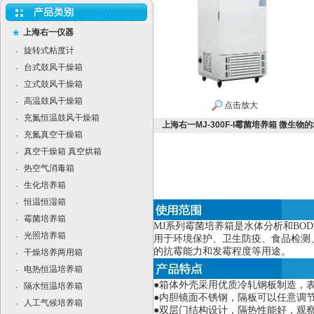
上海右一仪器
旋转式粘度计
·
台式鼓风干燥箱
·
立式鼓风干燥箱
·
高温鼓风干燥箱
·
点击放大
充氮恒温鼓风干燥箱
·
上海右一MJ-300F-I霉菌培养箱 微生物
充氮真空干燥箱
·
真空干燥箱 真空烘箱
·
热空气消毒箱
·
生化培养箱
·
恒温恒湿箱
·
霉菌培养箱
·
MJ
系列霉菌培养箱是水体分析和BO
光照培养箱
·
用于环境保护、卫生防疫、食品检测
的抗霉能力和发霉程度等用途。
干燥培养两用箱
·
电热恒温培养箱
·
●箱体外壳采用优质冷轧钢板制造，
隔水恒温培养箱
·
●内胆镜面不锈钢，隔板可以任意调
人工气候培养箱
·
●双层门结构设计，隔热性能好，观