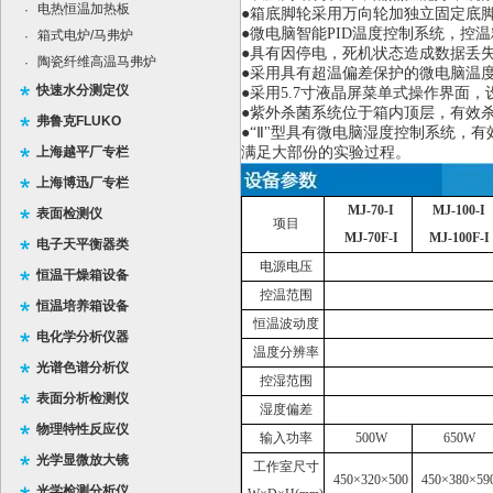
电热恒温加热板
·
●箱底脚轮采用万向轮加独立固定底脚
●微电脑智能PID温度控制系统，控
箱式电炉/马弗炉
·
●具有因停电，死机状态造成数据丢
陶瓷纤维高温马弗炉
·
●采用具有超温偏差保护的微电脑温
快速水分测定仪
●采用5.7寸液晶屏菜单式操作界面
●紫外杀菌系统位于箱内顶层，有效
弗鲁克FLUKO
●“Ⅱ"型具有微电脑湿度控制系统，有
上海越平厂专栏
满足大部份的实验过程。
上海博迅厂专栏
MJ-70-I
MJ-100-I
表面检测仪
项目
MJ-70F-I
MJ-100F-I
电子天平衡器类
电源电压
恒温干燥箱设备
控温范围
恒温培养箱设备
恒温波动度
电化学分析仪器
温度分辨率
光谱色谱分析仪
控湿范围
表面分析检测仪
湿度偏差
物理特性反应仪
输入功率
500W
650W
光学显微放大镜
工作室尺寸
450×320×500
450×380×59
光学检测分析仪