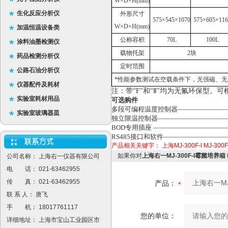
W×D×H(mm)
生化反应分析仪
外形尺寸
575×545×1070
575×605×116
W×D×H(mm)
加温恒温设备类
公称容积
70L
100L
涂料油墨检测仪
载物托架
2块
药品检测分析仪
定时范围
公路石油分析仪
*性能参数测试在空载条件下，无强磁、无震
仪器配件及耗材
注：带“F"和“Ⅱ"均为无氟环保型。
实验室耗材用品
可选购件
多段可编程温度控制器——————————
实验室玻璃器皿
独立限温控制器————————————
BOD专用插座 —————————————
RS485接口和软件———————————
产品相关关键字：
上海MJ-300F-I
MJ-30
如果你对
上海右一MJ-300F-I霉菌培养
公司名称： 上海右一仪器有限公司
电 话： 021-63462955
传 真： 021-63462955
产品：
联 系 人： 唐飞
手 机： 18017761117
您的单位：
详细地址： 上海市宝山工业园区市