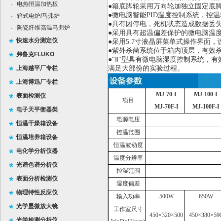
电热恒温加热板
·
●箱底脚轮采用万向轮加独立固定底脚
●微电脑智能PID温度控制系统，控
箱式电炉/马弗炉
·
●具有因停电，死机状态造成数据丢
陶瓷纤维高温马弗炉
·
●采用具有超温偏差保护的微电脑温
快速水分测定仪
●采用5.7寸液晶屏菜单式操作界面
●紫外杀菌系统位于箱内顶层，有效
弗鲁克FLUKO
●“Ⅱ"型具有微电脑湿度控制系统，有
上海越平厂专栏
满足大部份的实验过程。
上海博迅厂专栏
MJ-70-I
MJ-100-I
表面检测仪
项目
MJ-70F-I
MJ-100F-I
电子天平衡器类
电源电压
恒温干燥箱设备
控温范围
恒温培养箱设备
恒温波动度
电化学分析仪器
温度分辨率
光谱色谱分析仪
控湿范围
表面分析检测仪
湿度偏差
物理特性反应仪
输入功率
500W
650W
光学显微放大镜
工作室尺寸
450×320×500
450×380×59
光学检测分析仪