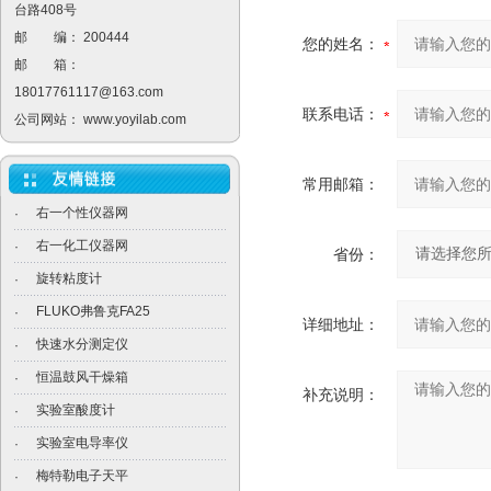
台路408号
邮 编： 200444
您的姓名：
邮 箱：
18017761117@163.com
联系电话：
公司网站：
www.yoyilab.com
常用邮箱：
右一个性仪器网
·
右一化工仪器网
·
省份：
旋转粘度计
·
FLUKO弗鲁克FA25
·
详细地址：
快速水分测定仪
·
恒温鼓风干燥箱
·
补充说明：
实验室酸度计
·
实验室电导率仪
·
梅特勒电子天平
·