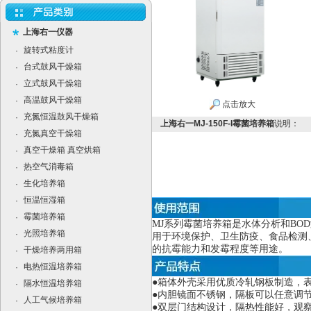
上海右一仪器
旋转式粘度计
·
台式鼓风干燥箱
·
立式鼓风干燥箱
·
高温鼓风干燥箱
·
点击放大
充氮恒温鼓风干燥箱
·
上海右一MJ-150F-I霉菌培养箱
说明：
充氮真空干燥箱
·
真空干燥箱 真空烘箱
·
热空气消毒箱
·
生化培养箱
·
恒温恒湿箱
·
霉菌培养箱
·
MJ
系列霉菌培养箱是水体分析和BO
光照培养箱
·
用于环境保护、卫生防疫、食品检测
的抗霉能力和发霉程度等用途。
干燥培养两用箱
·
电热恒温培养箱
·
●箱体外壳采用优质冷轧钢板制造，
隔水恒温培养箱
·
●内胆镜面不锈钢，隔板可以任意调
人工气候培养箱
·
●双层门结构设计，隔热性能好，观