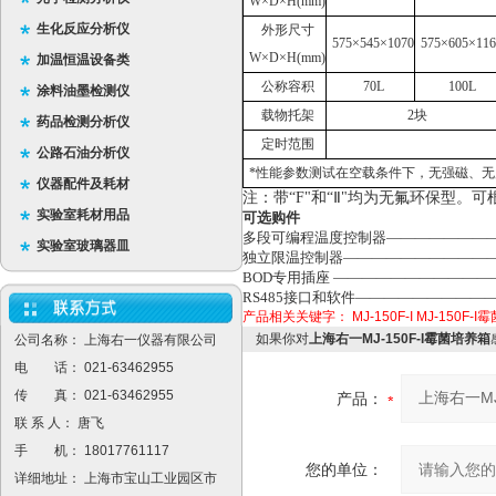
W×D×H(mm)
生化反应分析仪
外形尺寸
575×545×1070
575×605×116
W×D×H(mm)
加温恒温设备类
公称容积
70L
100L
涂料油墨检测仪
载物托架
2块
药品检测分析仪
定时范围
公路石油分析仪
*性能参数测试在空载条件下，无强磁、无震
仪器配件及耗材
注：带“F"和“Ⅱ"均为无氟环保型。
实验室耗材用品
可选购件
多段可编程温度控制器——————————
实验室玻璃器皿
独立限温控制器————————————
BOD专用插座 —————————————
RS485接口和软件———————————
产品相关关键字：
MJ-150F-I
MJ-150F-
如果你对
上海右一MJ-150F-I霉菌培养箱
公司名称： 上海右一仪器有限公司
电 话： 021-63462955
传 真： 021-63462955
产品：
联 系 人： 唐飞
手 机： 18017761117
您的单位：
详细地址： 上海市宝山工业园区市