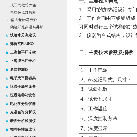
一、主要技术特点
人工气候培养箱
·
1、采用*的加热浴设计专
电热恒温加热板
·
2、工作台面由不锈钢组
箱式电炉/马弗炉
·
可同时进行三个试样的加
陶瓷纤维高温马弗炉
·
2、仪器为台式结构，设计
快速水分测定仪
弗鲁克FLUKO
二、主要技术参数及指标
上海越平厂专栏
上海博迅厂专栏
表面检测仪
1、工作电源：
电子天平衡器类
2、蒸发浴型式、尺寸：
恒温干燥箱设备
3、试验孔数：
恒温培养箱设备
4、试验孔尺寸：
电化学分析仪器
5、工作温度：
光谱色谱分析仪
6、温度控制方法：
表面分析检测仪
7、温度显示：
物理特性反应仪