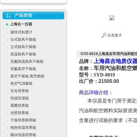
上海右一仪器
旋转式粘度计
·
点击放大
台式鼓风干燥箱
·
立式鼓风干燥箱
·
SYD-8019上海昌吉车用汽油和航
高温鼓风干燥箱
·
上海昌吉地质仪
品牌：
充氮恒温鼓风干燥箱
·
车用汽油和航空
名称：
充氮真空干燥箱
·
型号：
SYD-8019
真空干燥箱 真空烘箱
·
出厂价：21500.00
热空气消毒箱
·
生化培养箱
·
商品详细介绍：
恒温恒湿箱
·
本仪器是专门用于测定航
霉菌培养箱
·
汽油和航空燃料实际胶质
光照培养箱
·
含量进行试验的要求（不
干燥培养两用箱
·
电热恒温培养箱
·
隔水恒温培养箱
·