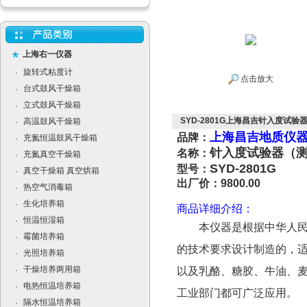
上海右一仪器
旋转式粘度计
·
点击放大
台式鼓风干燥箱
·
立式鼓风干燥箱
·
SYD-2801G上海昌吉针入度试验器
高温鼓风干燥箱
·
上海昌吉地质仪
品牌：
充氮恒温鼓风干燥箱
·
针入度试验器（
名称：
充氮真空干燥箱
·
SYD-2801G
型号：
真空干燥箱 真空烘箱
·
出厂价：9800.00
热空气消毒箱
·
生化培养箱
·
商品详细介绍：
恒温恒湿箱
·
本仪器是根据中华人民共
霉菌培养箱
·
的技术要求设计制造的，
光照培养箱
·
干燥培养两用箱
·
以及乳酪、糖胶、牛油、
电热恒温培养箱
·
工业部门都可广泛应用。
隔水恒温培养箱
·