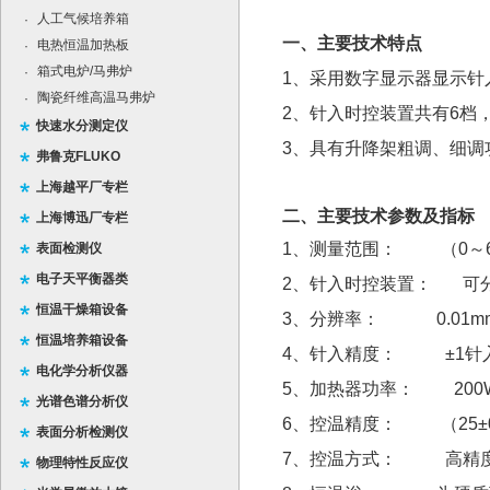
人工气候培养箱
·
一、
主要技术特点
电热恒温加热板
·
箱式电炉/马弗炉
·
1、采用数字显示器显示针
陶瓷纤维高温马弗炉
·
2、针入时控装置共有6档
快速水分测定仪
3、具有升降架粗调、细调
弗鲁克FLUKO
上海越平厂专栏
二、主要技术参数及指标
上海博迅厂专栏
1、测量范围：
（0～
表面检测仪
电子天平衡器类
2、针入时控装置： 可分别
恒温干燥箱设备
3、分辨率： 0.01m
恒温培养箱设备
4、针入精度：
±1针
电化学分析仪器
5、加热器功率： 200
光谱色谱分析仪
6、控温精度：
（25
表面分析检测仪
7、控温方式： 高精度
物理特性反应仪