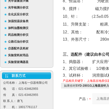
8、恒温浴： 为硬质
光学显微放大镜
光学检测分析仪
9、搅拌： 磁力搅拌
生化反应分析仪
10、针：
（2.5±0.0
加温恒温设备类
11、升降支架：
粗调
涂料油墨检测仪
12、其他：
配有冷
药品检测分析仪
13、外形尺寸： 280mm
公路石油分析仪
仪器配件及耗材
三、
选配件（建议由本公
实验室耗材用品
1、捣脂器： 扩大应用
实验室玻璃器皿
2、其它试验锥： 1/2锥体
3、试样杯： 润滑脂试
产品相关关键字：
上海昌吉地质仪
公司名称： 上海右一仪器有限公司
如果你对
SYD-2801G上海昌吉针
电 话： 021-63462955
传 真： 021-63462955
产品：
联 系 人： 唐飞
手 机： 18017761117