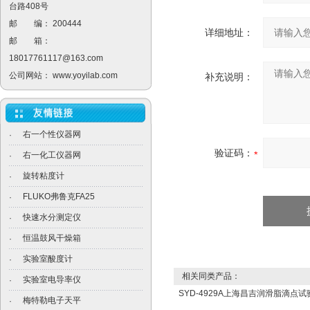
台路408号
邮 编： 200444
详细地址：
邮 箱：
18017761117@163.com
公司网站：
www.yoyilab.com
补充说明：
右一个性仪器网
·
验证码：
右一化工仪器网
·
旋转粘度计
·
FLUKO弗鲁克FA25
·
快速水分测定仪
·
恒温鼓风干燥箱
·
实验室酸度计
·
相关同类产品：
实验室电导率仪
·
SYD-4929A上海昌吉润滑脂滴点试验
梅特勒电子天平
·