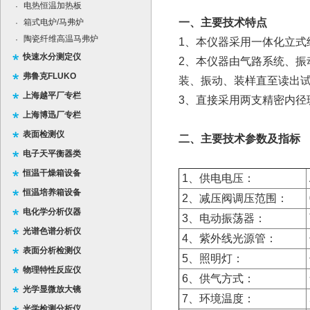
电热恒温加热板
·
一、主要技术特点
箱式电炉/马弗炉
·
陶瓷纤维高温马弗炉
·
1、本仪器采用一体化立式
快速水分测定仪
2、本仪器由气路系统、
弗鲁克FLUKO
装、振动、装样直至读出
上海越平厂专栏
3、直接采用两支精密内径
上海博迅厂专栏
表面检测仪
二、主要技术参数及指标
电子天平衡器类
恒温干燥箱设备
1、供电电压：
恒温培养箱设备
2、减压阀调压范围：
电化学分析仪器
3、电动振荡器：
光谱色谱分析仪
4、紫外线光源管：
表面分析检测仪
5、照明灯：
物理特性反应仪
6、供气方式：
光学显微放大镜
7、环境温度：
光学检测分析仪