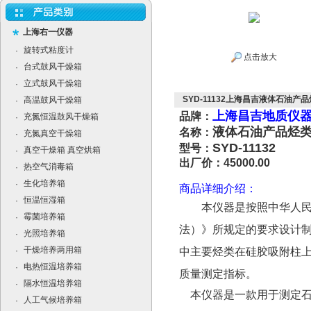
上海右一仪器
旋转式粘度计
·
点击放大
台式鼓风干燥箱
·
立式鼓风干燥箱
·
SYD-11132上海昌吉液体石油产品烃
高温鼓风干燥箱
·
上海昌吉地质仪
品牌：
充氮恒温鼓风干燥箱
·
液体石油产品烃
名称：
充氮真空干燥箱
·
SYD-11132
型号：
真空干燥箱 真空烘箱
·
出厂价：45000.00
热空气消毒箱
·
生化培养箱
·
商品详细介绍：
恒温恒湿箱
·
本仪器是按照中华人民共
霉菌培养箱
·
法）》所规定的要求设计制造
光照培养箱
·
干燥培养两用箱
·
中主要烃类在硅胶吸附柱
电热恒温培养箱
·
质量测定指标。
隔水恒温培养箱
·
本仪器是一款用于测定石
人工气候培养箱
·