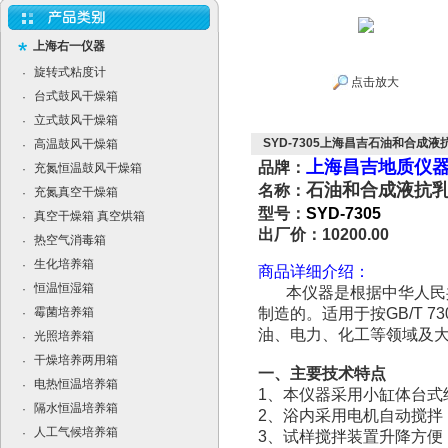
上海右一仪器
旋转式粘度计
·
点击放大
台式鼓风干燥箱
·
立式鼓风干燥箱
·
SYD-7305上海昌吉石油和合成液
高温鼓风干燥箱
·
上海昌吉地质仪
品牌：
充氮恒温鼓风干燥箱
·
石油和合成液抗
名称：
充氮真空干燥箱
·
型号：
SYD-7305
真空干燥箱 真空烘箱
·
出厂价：10200.00
热空气消毒箱
·
生化培养箱
·
商品详细介绍：
恒温恒湿箱
·
本仪器是根据中华人民共和
霉菌培养箱
制造的。适用于按GB/T 
·
油、电力、化工等领域及
光照培养箱
·
干燥培养两用箱
·
一、主要技术特点
电热恒温培养箱
·
1、本仪器采用小缸体台式
隔水恒温培养箱
·
2、浴内采用电机自动搅拌
人工气候培养箱
·
3、试样搅拌装置升降方便