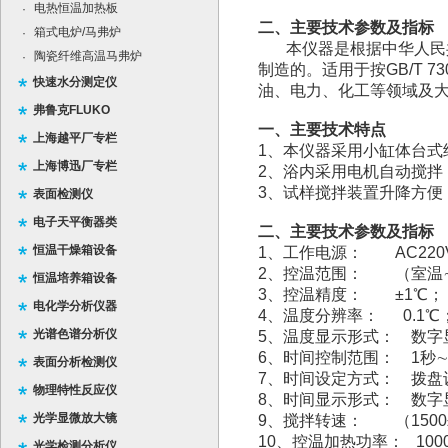
电热恒温加热板
·
二、主要技术参数及指标
箱式电炉/马弗炉
·
本仪器是根据中华人民共
陶瓷纤维高温马弗炉
·
制造的。适用于按GB/T 
快速水分测定仪
油、电力、化工等领域及
弗鲁克FLUKO
一、主要技术特点
上海越平厂专栏
1、本仪器采用小缸体台式
上海博迅厂专栏
2、浴内采用电机自动搅拌
3、试样搅拌装置升降方便
表面检测仪
电子天平衡器类
二、主要技术参数及指标
恒温干燥箱设备
1、工作电源： AC220V±
2、控温范围： （室温∼9
恒温培养箱设备
3、控温精度： ±1℃；
电化学分析仪器
4、温度分辨率： 0.1℃
光谱色谱分析仪
5、温度显示形式： 数字
6、时间控制范围： 1秒∼
表面分析检测仪
7、时间设定方式： 拨盘
物理特性反应仪
8、时间显示形式： 数字
光学显微放大镜
9、搅拌转速： （1500±1
10、控温加热功率： 100
光学检测分析仪