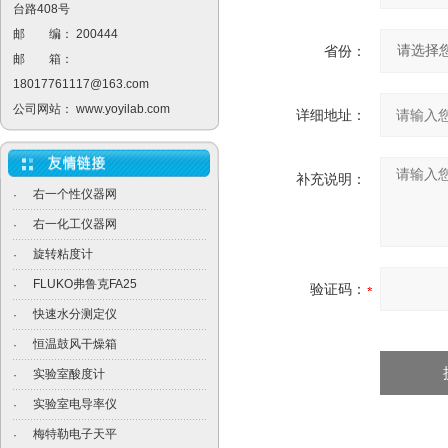
台路408号
邮 编： 200444
省份：
邮 箱：
18017761117@163.com
公司网站：
www.yoyilab.com
详细地址：
补充说明：
右一个性仪器网
·
右一化工仪器网
·
旋转粘度计
·
FLUKO弗鲁克FA25
·
验证码：
快速水分测定仪
·
恒温鼓风干燥箱
·
实验室酸度计
·
实验室电导率仪
·
梅特勒电子天平
·