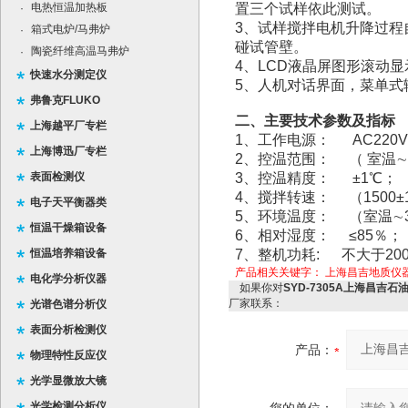
电热恒温加热板
置三个试样依此测试。
·
3、试样搅拌电机升降过程
箱式电炉/马弗炉
·
碰试管壁。
陶瓷纤维高温马弗炉
·
4、LCD液晶屏图形滚动
快速水分测定仪
5、人机对话界面，菜单式
弗鲁克FLUKO
二、主要技术参数及指标
上海越平厂专栏
1、工作电源： AC220V±
上海博迅厂专栏
2、控温范围： （ 室温∼9
表面检测仪
3、控温精度： ±1℃；
4、搅拌转速： （1500±15
电子天平衡器类
5、环境温度： （室温∼
恒温干燥箱设备
6、相对湿度： ≤85％；
恒温培养箱设备
7、整机功耗: 不大于20
产品相关关键字：
上海昌吉地质仪
电化学分析仪器
如果你对
SYD-7305A上海昌吉
厂家联系：
光谱色谱分析仪
表面分析检测仪
产品：
物理特性反应仪
光学显微放大镜
光学检测分析仪