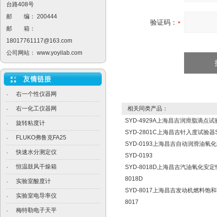
台路408号
邮 编： 200444
验证码：
邮 箱：
18017761117@163.com
公司网站：
www.yoyilab.com
右一个性仪器网
·
右一化工仪器网
相关同类产品：
·
SYD-4929A上海昌吉润滑脂滴点试验
旋转粘度计
·
SYD-2801C上海昌吉针入度试验器SY
FLUKO弗鲁克FA25
·
SYD-0193上海昌吉自动润滑油
快速水分测定仪
·
SYD-0193
恒温鼓风干燥箱
·
SYD-8018D上海昌吉汽油氧化安定
8018D
实验室酸度计
·
SYD-8017上海昌吉发动机燃料饱
实验室电导率仪
·
8017
梅特勒电子天平
·