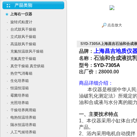
上海右一仪器
旋转式粘度计
·
点击放大
台式鼓风干燥箱
·
立式鼓风干燥箱
·
SYD-7305A上海昌吉石油和合成
高温鼓风干燥箱
·
上海昌吉地质仪
品牌：
充氮恒温鼓风干燥箱
·
石油和合成液抗
名称：
充氮真空干燥箱
·
型号：
SYD-7305A
真空干燥箱 真空烘箱
·
出厂价：28000.00
热空气消毒箱
·
生化培养箱
·
商品详细介绍：
恒温恒湿箱
·
本仪器是根据中华人民共和国
霉菌培养箱
油破乳化测定法》所规定的要
·
油和合成液与水分离的能
光照培养箱
·
干燥培养两用箱
·
一、主要技术特点
电热恒温培养箱
·
1、本仪器采用小缸体台
隔水恒温培养箱
·
产品。
人工气候培养箱
·
2、浴内采用电机自动搅