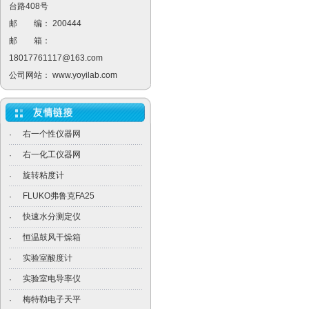
台路408号
邮 编： 200444
邮 箱：
18017761117@163.com
公司网站：
www.yoyilab.com
右一个性仪器网
·
右一化工仪器网
·
旋转粘度计
·
FLUKO弗鲁克FA25
·
快速水分测定仪
·
恒温鼓风干燥箱
·
实验室酸度计
·
实验室电导率仪
·
梅特勒电子天平
·