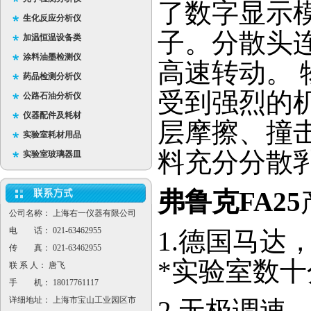
了数字显示
生化反应分析仪
子。分散头
加温恒温设备类
涂料油墨检测仪
高速转动。
药品检测分析仪
受到强烈的
公路石油分析仪
仪器配件及耗材
层摩擦、撞
实验室耗材用品
料充分分散
实验室玻璃器皿
弗鲁克FA25
公司名称： 上海右一仪器有限公司
电 话： 021-63462955
1.德国马达
传 真： 021-63462955
*实验室数
联 系 人： 唐飞
手 机： 18017761117
详细地址： 上海市宝山工业园区市
2.无极调速，