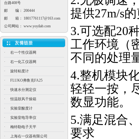
台路408号
提供27m/
邮 编： 200444
邮 箱：
18017761117@163.com
公司网站：
www.yoyilab.com
3.可选配2
工作环境（
·
右一个性仪器网
不同的处理量（
·
右一化工仪器网
4.整机模块
·
旋转粘度计
·
FLUKO弗鲁克FA25
轻轻一按，
·
快速水分测定仪
数显功能。
·
恒温鼓风干燥箱
·
实验室酸度计
5.满足混合
·
实验室电导率仪
·
梅特勒电子天平
要求
·
上海右一仪器有限公司