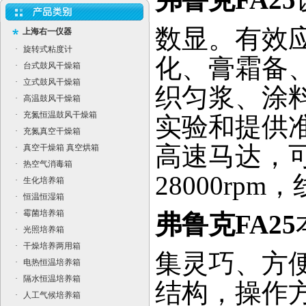
数显。有效
上海右一仪器
·
旋转式粘度计
化、膏霜备
·
台式鼓风干燥箱
·
立式鼓风干燥箱
织匀浆、涂
·
高温鼓风干燥箱
·
充氮恒温鼓风干燥箱
实验和提供
·
充氮真空干燥箱
高速马达，
·
真空干燥箱 真空烘箱
·
热空气消毒箱
28000rpm
·
生化培养箱
·
恒温恒湿箱
·
霉菌培养箱
弗鲁克FA25
·
光照培养箱
·
干燥培养两用箱
集灵巧、方
·
电热恒温培养箱
·
隔水恒温培养箱
结构，操作
·
人工气候培养箱