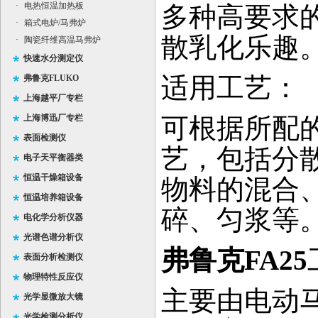
·
电热恒温加热板
多种高要求
·
箱式电炉/马弗炉
散乳化乐趣
·
陶瓷纤维高温马弗炉
快速水分测定仪
适用工艺：
弗鲁克FLUKO
上海越平厂专栏
上海博迅厂专栏
可根据所配
表面检测仪
艺，包括分
电子天平衡器类
恒温干燥箱设备
物料的混合
恒温培养箱设备
碎、匀浆等
电化学分析仪器
光谱色谱分析仪
弗鲁克FA25
表面分析检测仪
物理特性反应仪
主要由电动
光学显微放大镜
光学检测分析仪