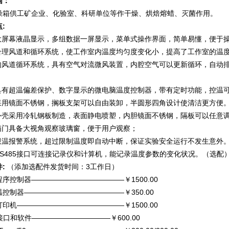
围：
燥箱供工矿企业、化验室、科研单位等作干燥、烘焙熔蜡、灭菌作用。
:
用大屏幕液晶显示，多组数据一屏显示，菜单式操作界面，简单易懂，便于
用合理风道和循环系统，使工作室内温度均匀度变化小，提高了工作室的温
用的风道循环系统，具有空气对流微风装置，内腔空气可以更新循环，自动
用具有超温偏差保护、数字显示的微电脑温度控制器，带有定时功能，控温
胆采用镜面不锈钢，搁板支架可以自由装卸，半圆形四角设计使清洁更方便
体外壳采用冷轧钢板制造，表面静电喷塑，内胆镜面不锈钢，隔板可以任意
燥箱门具备大视角观察玻璃窗，便于用户观察；
立限温报警系统，超过限制温度即自动中断，保证实验安全运行不发生意外
有RS485接口可连接记录仪和计算机，能记录温度参数的变化状况。（选配
:
（添加选配件发货时间：3工作日）
序控制器—————————————￥1500.00
控制器——————————————￥350.00
印机———————————————￥1500.00
5接口和软件———————————￥600.00