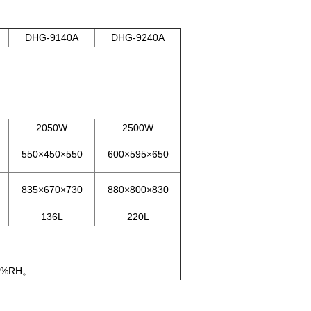
DHG-9140A
DHG-9240A
2050W
2500W
550×450×550
600×595×650
835×670×730
880×800×830
136L
220L
%RH。