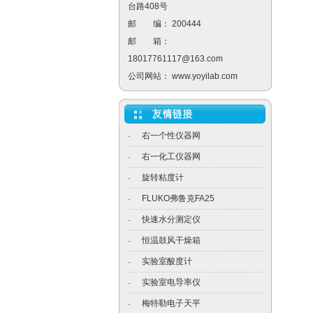
台路408号
邮 编： 200444
邮 箱：
18017761117@163.com
公司网站：
www.yoyilab.com
右一个性仪器网
·
右一化工仪器网
·
旋转粘度计
·
FLUKO弗鲁克FA25
·
快速水分测定仪
·
恒温鼓风干燥箱
·
实验室酸度计
·
实验室电导率仪
·
梅特勒电子天平
·