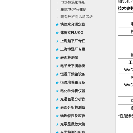
测试孔2
电热恒温加热板
·
技术参
箱式电炉/马弗炉
·
陶瓷纤维高温马弗炉
·
快速水分测定仪
弗鲁克FLUKO
上海越平厂专栏
上海博迅厂专栏
表面检测仪
工
电子天平衡器类
W×
恒温干燥箱设备
恒温培养箱设备
W×
电化学分析仪器
光谱色谱分析仪
表面分析检测仪
*性能
物理特性反应仪
光学显微放大镜
光学检测分析仪