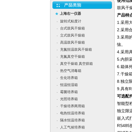
使用范
鼓风干
上海右一仪器
产品特点
旋转式粘度计
·
1.采
台式鼓风干燥箱
·
2.采
立式鼓风干燥箱
·
3.采
高温鼓风干燥箱
·
恼。
充氮恒温鼓风干燥箱
·
4.采
充氮真空干燥箱
·
5.内
真空干燥箱 真空烘箱
·
6.箱
热空气消毒箱
·
7.干
生化培养箱
·
8.独
恒温恒湿箱
·
9.具
霉菌培养箱
·
可选配件
光照培养箱
·
智能型程
干燥培养两用箱
·
独立限温
电热恒温培养箱
·
嵌入式打
隔水恒温培养箱
·
RS48
人工气候培养箱
·