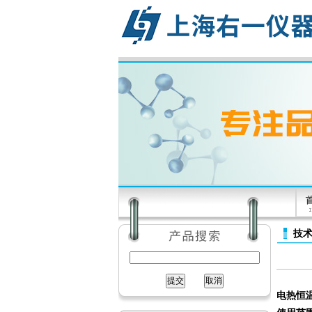
技
电热恒温鼓