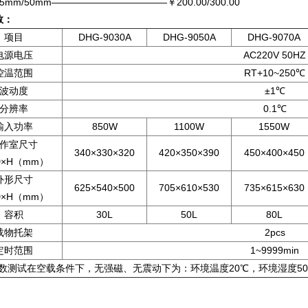
5mm/50mm————————————￥200.00/300.00
数：
项目
DHG-9030A
DHG-9050A
DHG-9070A
电源电压
AC220V 50HZ
控温范围
RT+10~250℃
波动度
±1℃
分辨率
0.1℃
输入功率
850W
1100W
1550W
作室尺寸
340×330×320
420×350×390
450×400×450
D×H（mm）
外形尺寸
625×540×500
705×610×530
735×615×630
D×H（mm）
容积
30L
50L
80L
载物托架
2pcs
定时范围
1~9999min
参数测试在空载条件下，无强磁、无震动下为：环境温度20℃，环境湿度50