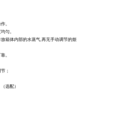
操作。
度均匀。
排放箱体内部的水蒸气,再无手动调节的烦
可靠。
。
调节；
。（选配）
）