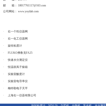
邮 箱：
18017761117@163.com
公司网站：
www.yoyilab.com
·
右一个性仪器网
·
右一化工仪器网
·
旋转粘度计
·
FLUKO弗鲁克FA25
·
快速水分测定仪
·
恒温鼓风干燥箱
·
实验室酸度计
·
实验室电导率仪
·
梅特勒电子天平
·
上海右一仪器有限公司
旋转粘度计，NDJ-5S，匀桨机，分散机，乳化机，水分