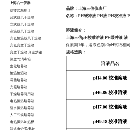
上海右一仪器
品牌：
上海三信仪表厂
·
旋转式粘度计
名称：PH缓冲液 PH液 PH校准液 
·
台式鼓风干燥箱
·
立式鼓风干燥箱
溶液简介：
·
高温鼓风干燥箱
上海三信pH校准溶液 PH缓冲液 液
·
充氮恒温鼓风干燥箱
保质期1年，溶液色别和pH试纸相
·
充氮真空干燥箱
规格选购：
·
真空干燥箱 真空烘箱
·
热空气消毒箱
溶液品名
·
生化培养箱
·
恒温恒湿箱
pH4.00
校准溶液
·
霉菌培养箱
·
光照培养箱
pH6.86
校准溶液
·
干燥培养两用箱
·
电热恒温培养箱
pH7.00
校准溶液
·
隔水恒温培养箱
·
人工气候培养箱
pH9.18
校准溶液
·
电热恒温加热板
·
箱式电炉/马弗炉