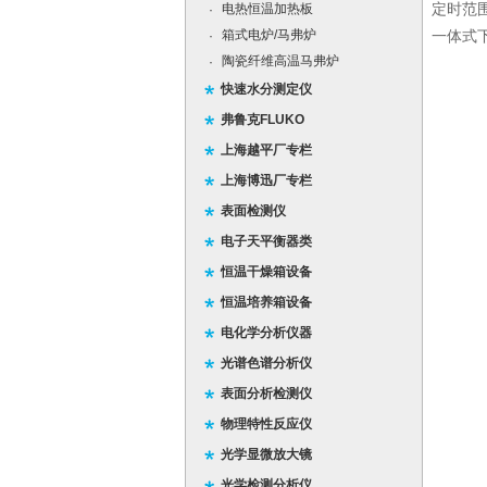
电热恒温加热板
定时范
·
箱式电炉/马弗炉
·
一体式
陶瓷纤维高温马弗炉
·
快速水分测定仪
弗鲁克FLUKO
上海越平厂专栏
上海博迅厂专栏
表面检测仪
电子天平衡器类
恒温干燥箱设备
恒温培养箱设备
电化学分析仪器
光谱色谱分析仪
表面分析检测仪
物理特性反应仪
光学显微放大镜
光学检测分析仪