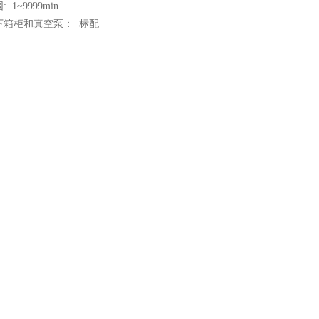
围:
1~9999min
下箱柜和真空泵： 标配