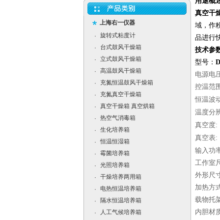
用途概
真空干燥
上海右一仪器
域，作
旋转式粘度计
·
品进行
台式鼓风干燥箱
·
技术参
立式鼓风干燥箱
·
型号：
D
高温鼓风干燥箱
·
电源电
充氮恒温鼓风干燥箱
·
控温范
充氮真空干燥箱
·
恒温波
真空干燥箱 真空烘箱
·
温度分
热空气消毒箱
·
真空度
生化培养箱
·
真空表
恒温恒湿箱
·
输入功率
霉菌培养箱
·
工作室尺寸
光照培养箱
·
外形尺寸W
干燥培养两用箱
·
加热方
电热恒温培养箱
·
载物托架
隔水恒温培养箱
·
内胆材
人工气候培养箱
·