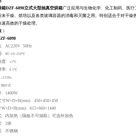
述
:
箱DZF-6090立式大型抽真空烘箱
广泛应用与生物化学、化工制药、医疗
粉末干燥、烘培以及各类玻璃容器的消毒和灭菌之用。特别适合于对干燥
快速高效的干燥处理。
数：
ZF-6090
压
:
AC220V 50Hz
围:
RT+10~250℃
动度:
±1℃
辨率:
0.1℃
:
≤133Pa
:
指针式
: 14
00W
W×D×H(mm): 450×450×450
×D×H(mm): 615×660×1440
式:
内加热（隔板不可抽取）可选外加热
: 2块
质:
不锈钢