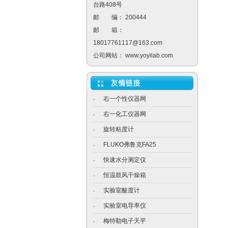
台路408号
邮 编： 200444
邮 箱：
18017761117@163.com
公司网站：
www.yoyilab.com
右一个性仪器网
·
右一化工仪器网
·
旋转粘度计
·
FLUKO弗鲁克FA25
·
快速水分测定仪
·
恒温鼓风干燥箱
·
实验室酸度计
·
实验室电导率仪
·
梅特勒电子天平
·