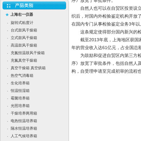
序》放宽了审批条件。
自然人也可以在自贸区投资设立进
上海右一仪器
织后，对国内外检验鉴定机构开放
旋转式粘度计
·
在国内专门从事检验鉴定业务3年以
台式鼓风干燥箱
·
这条规定使得部分国内新兴的检验
立式鼓风干燥箱
·
截至2013年底，上海地区获国家
高温鼓风干燥箱
·
年的营业收入达61亿元，占全国总额
充氮恒温鼓风干燥箱
·
为鼓励和促进自贸区内第三方检验
充氮真空干燥箱
·
序》放宽了审批条件，包括自然人
真空干燥箱 真空烘箱
·
构，自受理申请至完成初审的流程也
热空气消毒箱
·
生化培养箱
·
恒温恒湿箱
·
霉菌培养箱
·
光照培养箱
·
干燥培养两用箱
·
电热恒温培养箱
·
隔水恒温培养箱
·
人工气候培养箱
·