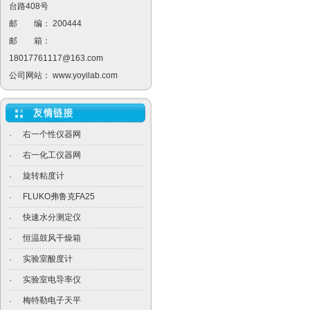
台路408号
邮 编： 200444
邮 箱：
18017761117@163.com
公司网站：
www.yoyilab.com
右一个性仪器网
·
右一化工仪器网
·
旋转粘度计
·
FLUKO弗鲁克FA25
·
快速水分测定仪
·
恒温鼓风干燥箱
·
实验室酸度计
·
实验室电导率仪
·
梅特勒电子天平
·