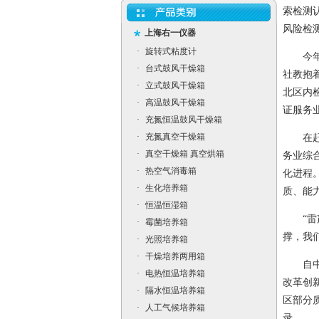
索检测
风险检
上海右一仪器
·
旋转式粘度计
今年以
·
台式鼓风干燥箱
社教抱
·
立式鼓风干燥箱
北区内检
·
高温鼓风干燥箱
证服务
·
充氮恒温鼓风干燥箱
·
充氮真空干燥箱
在赶往
·
真空干燥箱 真空烘箱
务业综
·
热空气消毒箱
化进程
·
生化培养箱
质、能
·
恒温恒湿箱
“雷声
·
霉菌培养箱
撑，我
·
光照培养箱
·
干燥培养两用箱
自中国
·
电热恒温培养箱
改革创
·
隔水恒温培养箱
区部分
·
人工气候培养箱
录。