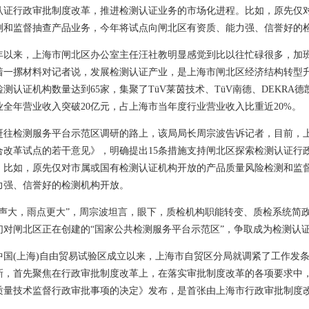
认证行政审批制度改革，推进检测认证业务的市场化进程。比如，原先仅
测和监督抽查产品业务，今年将试点向闸北区有资质、能力强、信誉好的
来，上海市闸北区办公室主任汪社教明显感觉到比以往忙碌很多，加班加
着一摞材料对记者说，发展检测认证产业，是上海市闸北区经济结构转型
测认证机构数量达到65家，集聚了TüV莱茵技术、TüV南德、DEKRA德
业全年营业收入突破20亿元，占上海市当年度行业营业收入比重近20%。
检测服务平台示范区调研的路上，该局局长周宗波告诉记者，目前，上
合改革试点的若干意见》，明确提出15条措施支持闸北区探索检测认证行
。比如，原先仅对市属或国有检测认证机构开放的产品质量风险检测和监
力强、信誉好的检测机构开放。
大，雨点更大”，周宗波坦言，眼下，质检机构职能转变、质检系统简政
们对闸北区正在创建的“国家公共检测服务平台示范区”，争取成为检测认证
(上海)自由贸易试验区成立以来，上海市自贸区分局就调紧了工作发条
新，首先聚焦在行政审批制度改革上，在落实审批制度改革的各项要求中，
质量技术监督行政审批事项的决定》发布，是首张由上海市行政审批制度