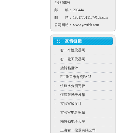
台路408号
邮 编： 200444
邮 箱：
18017761117@163.com
公司网站：
www.yoyilab.com
·
右一个性仪器网
·
右一化工仪器网
·
旋转粘度计
·
FLUKO弗鲁克FA25
·
快速水分测定仪
·
恒温鼓风干燥箱
·
实验室酸度计
·
实验室电导率仪
·
梅特勒电子天平
·
上海右一仪器有限公司