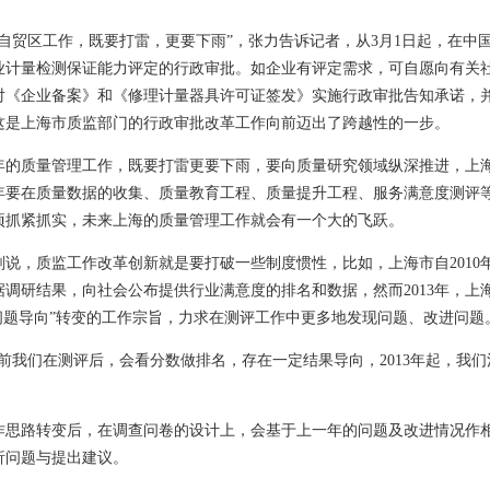
贸区工作，既要打雷，更要下雨”，张力告诉记者，从3月1日起，在中国
业计量检测保证能力评定的行政审批。如企业有评定需求，可自愿向有关
对《企业备案》和《修理计量器具许可证签发》实施行政审批告知承诺，并
这是上海市质监部门的行政审批改革工作向前迈出了跨越性的一步。
质量管理工作，既要打雷更要下雨，要向质量研究领域纵深推进，上海
年要在质量数据的收集、质量教育工程、质量提升工程、服务满意度测评
项抓紧抓实，未来上海的质量管理工作就会有一个大的飞跃。
，质监工作改革创新就是要打破一些制度惯性，比如，上海市自2010
据调研结果，向社会公布提供行业满意度的排名和数据，然而2013年，上
“问题导向”转变的工作宗旨，力求在测评工作中更多地发现问题、改进问题
我们在测评后，会看分数做排名，存在一定结果导向，2013年起，我们
路转变后，在调查问卷的设计上，会基于上一年的问题及改进情况作相
析问题与提出建议。