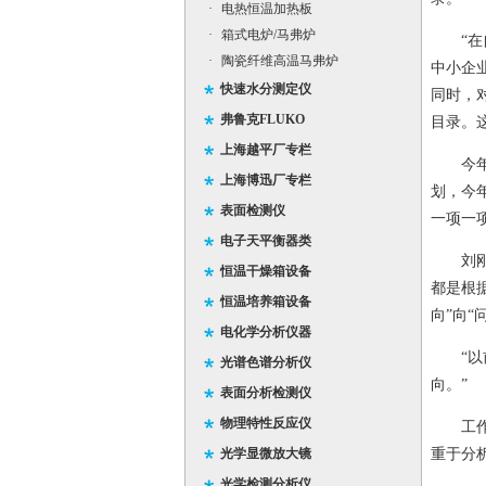
·
电热恒温加热板
·
箱式电炉/马弗炉
“在自
·
陶瓷纤维高温马弗炉
中小企
快速水分测定仪
同时，
弗鲁克FLUKO
目录。
上海越平厂专栏
今年的
上海博迅厂专栏
划，今
表面检测仪
一项一
电子天平衡器类
刘刚说
恒温干燥箱设备
都是根
恒温培养箱设备
向”向
电化学分析仪器
“以前
光谱色谱分析仪
向。”
表面分析检测仪
物理特性反应仪
工作思
光学显微放大镜
重于分
光学检测分析仪