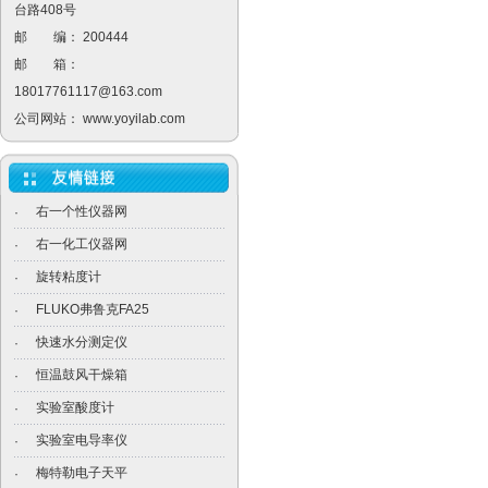
台路408号
邮 编： 200444
邮 箱：
18017761117@163.com
公司网站：
www.yoyilab.com
右一个性仪器网
·
右一化工仪器网
·
旋转粘度计
·
FLUKO弗鲁克FA25
·
快速水分测定仪
·
恒温鼓风干燥箱
·
实验室酸度计
·
实验室电导率仪
·
梅特勒电子天平
·