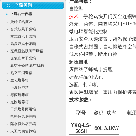
产品特点：
自控型
上海右一仪器
技术：
手轮式快开门安全连锁
旋转式粘度计
·
外壳、筒体、网篮均采用SUS
台式鼓风干燥箱
·
微电脑智能化控制
立式鼓风干燥箱
·
压力安全联锁装置，超温保护
高温鼓风干燥箱
·
自涨式密封圈，自动排放冷空
充氮恒温鼓风干燥箱
·
低水位报警，断水自控
充氮真空干燥箱
·
超压自泄
真空干燥箱 真空烘箱
·
灭菌终了蜂鸣器提醒
热空气消毒箱
·
标配样品测试孔
生化培养箱
·
选配：打印机
恒温恒湿箱
·
★医用型增配一重压力保护装
霉菌培养箱
·
技术参数：
光照培养箱
·
干燥培养两用箱
·
型号
容积
功率
电源
电热恒温培养箱
·
隔水恒温培养箱
·
YXQ-LS-
60L
3.1KW
50SII
人工气候培养箱
·