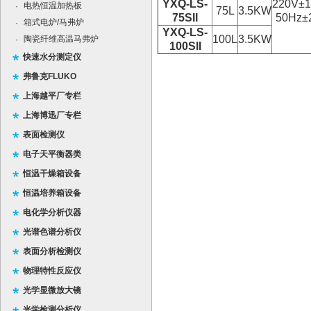
YXQ-LS-
220V±
电热恒温加热板
·
75L
3.5KW
75SII
50Hz±
箱式电炉/马弗炉
·
YXQ-LS-
100L
3.5KW
陶瓷纤维高温马弗炉
·
100SII
快速水分测定仪
弗鲁克FLUKO
上海越平厂专栏
上海博迅厂专栏
表面检测仪
电子天平衡器类
恒温干燥箱设备
恒温培养箱设备
电化学分析仪器
光谱色谱分析仪
表面分析检测仪
物理特性反应仪
光学显微放大镜
光学检测分析仪