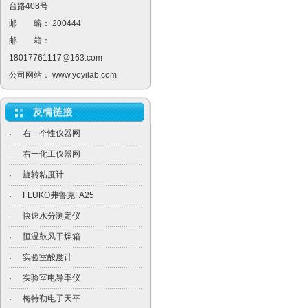
台路408号
邮 编： 200444
邮 箱：
18017761117@163.com
公司网站：
www.yoyilab.com
右一个性仪器网
·
右一化工仪器网
·
旋转粘度计
·
FLUKO弗鲁克FA25
·
快速水分测定仪
·
恒温鼓风干燥箱
·
实验室酸度计
·
实验室电导率仪
·
梅特勒电子天平
·