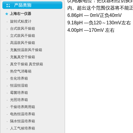
(2)电极电位：把仪器档位切换到
内。超出这个范围仪器将不能
上海右一仪器
6.86pH — 0mV正负40mV
旋转式粘度计
·
9.18pH —负120～130mV左右
台式鼓风干燥箱
·
4.00pH —170mV 左右
立式鼓风干燥箱
·
高温鼓风干燥箱
·
充氮恒温鼓风干燥箱
·
充氮真空干燥箱
·
真空干燥箱 真空烘箱
·
热空气消毒箱
·
生化培养箱
·
恒温恒湿箱
·
霉菌培养箱
·
光照培养箱
·
干燥培养两用箱
·
电热恒温培养箱
·
隔水恒温培养箱
·
人工气候培养箱
·