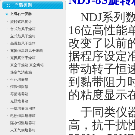
NDJ
系列
上海右一仪器
·
旋转式粘度计
16
位高性能
·
台式鼓风干燥箱
·
立式鼓风干燥箱
改变了以
前
·
高温鼓风干燥箱
·
充氮恒温鼓风干燥箱
据程序设定
·
充氮真空干燥箱
带动转子恒
·
真空干燥箱 真空烘箱
·
热空气消毒箱
到黏
带阻力
·
生化培养箱
·
恒温恒湿箱
的粘度显示
·
霉菌培养箱
·
光照培养箱
于同类仪
·
干燥培养两用箱
·
电热恒温培养箱
高，抗干扰
·
隔水恒温培养箱
·
人工气候培养箱