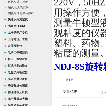
220V
，
50HZ
·
电热恒温加热板
·
箱式电炉/马弗炉
用操作方便
·
陶瓷纤维高温马弗炉
测量牛
顿型
快速水分测定仪
弗鲁克FLUKO
观粘度的仪
上海越平厂专栏
上海博迅厂专栏
塑料、药物
表面检测仪
粘度的测量
电子天平衡器类
恒温干燥箱设备
NDJ-8S
恒温培养箱设备
电化学分析仪器
光谱色谱分析仪
型号
表面分析检测仪
测量范围
1
～
物理特性反应仪
光学显微放大镜
光学检测分析仪