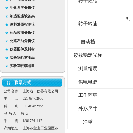
转子规格
生化反应分析仪
加温恒温设备类
6
、
转子转速
涂料油墨检测仪
药品检测分析仪
公路石油分析仪
自动档
仪器配件及耗材
读数稳定光标
实验室耗材用品
实验室玻璃器皿
测量精度
供电电源
公司名称： 上海右一仪器有限公司
工作环境
电 话： 021-63462955
传 真： 021-63462955
外形尺寸
联 系 人： 唐飞
手 机： 18017761117
净重
详细地址： 上海市宝山工业园区市