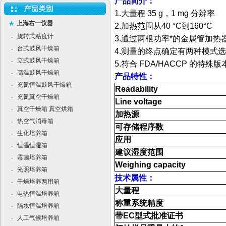
产品简介：
1.
大量程
35 g
，
1 mg
分辨率
上海右一仪器
2.
加热范围从
40 °C
到
160°C
旋转式粘度计
·
3.
通过两根功率*的金属管加热
台式鼓风干燥箱
·
4.
测量的终点确定有两种模式
立式鼓风干燥箱
·
5.
符合
FDA/HACCP
的特殊版
高温鼓风干燥箱
·
产品特性：
充氮恒温鼓风干燥箱
·
Readability
充氮真空干燥箱
·
Line voltage
真空干燥箱 真空烘箱
·
加热源
热空气消毒箱
·
可存储程序数
生化培养箱
·
应用
恒温恒湿箱
·
建议湿度范围
霉菌培养箱
·
Weighing capacity
光照培养箱
·
技术属性：
干燥培养两用箱
·
大量程
电热恒温培养箱
·
称重系统精度
隔水恒温培养箱
·
带
EC
型式批准证书
人工气候培养箱
·