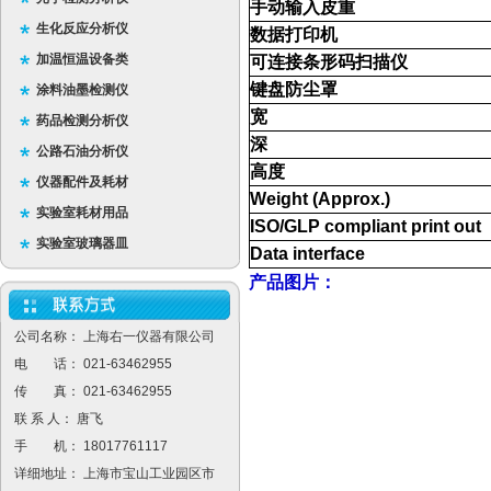
手动输入皮重
生化反应分析仪
数据打印机
加温恒温设备类
可连接条形码扫描仪
键盘防尘罩
涂料油墨检测仪
宽
药品检测分析仪
深
公路石油分析仪
高度
仪器配件及耗材
Weight (Approx.)
实验室耗材用品
ISO/GLP compliant print out
实验室玻璃器皿
Data interface
产品图片：
公司名称： 上海右一仪器有限公司
电 话： 021-63462955
传 真： 021-63462955
联 系 人： 唐飞
手 机： 18017761117
详细地址： 上海市宝山工业园区市