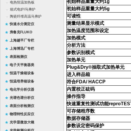
初始样品重量大约
1g
电热恒温加热板
·
初始样品重量大约
5g
箱式电炉/马弗炉
·
可读性
陶瓷纤维高温马弗炉
·
测量结果显示模式
快速水分测定仪
加热温度范围和设定
弗鲁克FLUKO
加热模式
上海越平厂专栏
分析方法
上海博迅厂专栏
参数识别模式
表面检测仪
加热单元
电子天平衡器类
Plug&Dry®
抽取式加热单元
恒温干燥箱设备
进入样品箱
恒温培养箱设备
符合
FDA/ HACCP
内置校正砝码
电化学分析仪器
操作指导
光谱色谱分析仪
快速重复性测试功能
reproTES
表面分析检测仪
可存储程序数
物理特性反应仪
数据存储器
光学显微放大镜
参数设定密码保护
光学检测分析仪