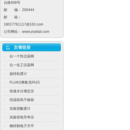
台路408号
邮 编： 200444
邮 箱：
18017761117@163.com
公司网站：
www.yoyilab.com
右一个性仪器网
·
右一化工仪器网
·
旋转粘度计
·
FLUKO弗鲁克FA25
·
快速水分测定仪
·
恒温鼓风干燥箱
·
实验室酸度计
·
实验室电导率仪
·
梅特勒电子天平
·