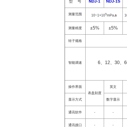
NDJ-1
NDJ-1S
型
号
测量范围
5
10~1×10
mPa
.s
1
±5%
±5%
测量精度
转子规格
6
、
12
、
30
、
6
智能调速
操作界面
英文
表盘刻度
显示方式
数字显示
通讯软件
-
-
通讯接口
-
-