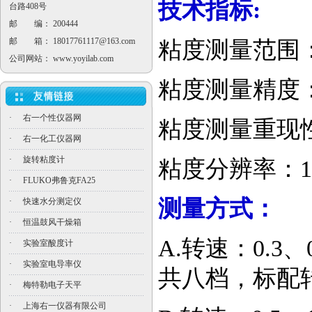
技术指标:
台路408号
邮 编： 200444
邮 箱：
18017761117@163.com
粘度测量范围：10
公司网站：
www.yoyilab.com
粘度测量精度
·
右一个性仪器网
粘度测量重现性
·
右一化工仪器网
·
旋转粘度计
粘度分辨率：1
·
FLUKO弗鲁克FA25
测量方式：
·
快速水分测定仪
·
恒温鼓风干燥箱
A.转速：0.3、
·
实验室酸度计
·
实验室电导率仪
共八档，标配转
·
梅特勒电子天平
·
上海右一仪器有限公司