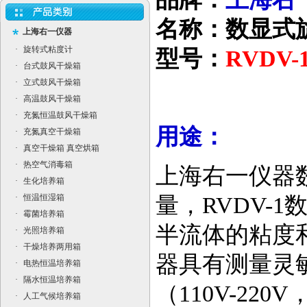
名称：数显式
上海右一仪器
·
旋转式粘度计
型号：
RVDV-
·
台式鼓风干燥箱
·
立式鼓风干燥箱
·
高温鼓风干燥箱
·
充氮恒温鼓风干燥箱
用途：
·
充氮真空干燥箱
·
真空干燥箱 真空烘箱
·
热空气消毒箱
上海右一仪器数
·
生化培养箱
·
恒温恒湿箱
量，RVDV-
·
霉菌培养箱
半流体的粘度
·
光照培养箱
·
干燥培养两用箱
器具有测量灵
·
电热恒温培养箱
·
隔水恒温培养箱
（
110V-220V
·
人工气候培养箱