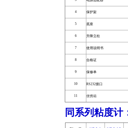
电源适配器
4
保护架
5
底座
6
升降立柱
7
使用说明书
8
合格证
9
保修单
10
RS232接口
11
便携箱
同系列粘度计