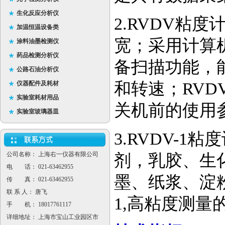
生化反应分析仪
2.RVDV粘
加温恒温设备类
宽；采用计算
涂料油墨检测仪
药品检测分析仪
备扫描功能，
公路石油分析仪
和转速；RV
仪器配件及耗材
实验室耗材用品
关机前的使用
实验室玻璃器皿
3.RVDV-
公司名称： 上海右一仪器有限公司
剂，乳胶、生
电 话： 021-63462955
墨、纸浆、淀粉
传 真： 021-63462955
联 系 人： 唐飞
1,高粘度测量的
手 机： 18017761117
详细地址： 上海市宝山工业园区市