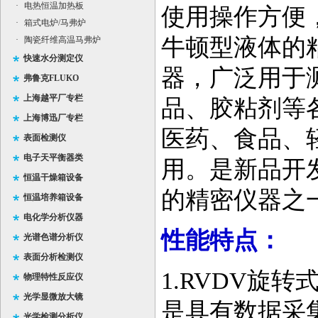
·
电热恒温加热板
使用操作方便
·
箱式电炉/马弗炉
牛顿型液体的
·
陶瓷纤维高温马弗炉
快速水分测定仪
器，
广泛用于
弗鲁克FLUKO
上海越平厂专栏
品、胶粘剂等
上海博迅厂专栏
医药、食品、
表面检测仪
电子天平衡器类
用。是新品开
恒温干燥箱设备
的精密仪器之
恒温培养箱设备
电化学分析仪器
性能特点：
光谱色谱分析仪
表面分析检测仪
1.RVDV旋
物理特性反应仪
光学显微放大镜
是具有数据采
光学检测分析仪