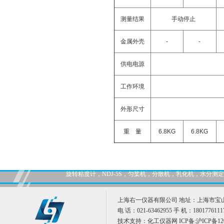
测量结果
手动停止
金属外壳
-
-
供电电源
工作环境
外形尺寸
重
量
6.8KG
6.8KG
旋转粘度计，NDJ-5S，匀桨机，分散机，乳化机，水分
上海右一仪器有限公司 地址：上海市宝山
电 话：021-63462955 手 机：1801776111
技术支持：
化工仪器网
ICP备:
沪ICP备12