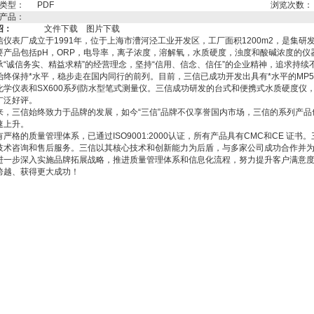
类型：
PDF
浏览次数：
产品：
绍：
文件下载
图片下载
信仪表厂成立于1991年，位于上海市漕河泾工业开发区，工厂面积1200m2，是集
要产品包括pH，ORP，电导率，离子浓度，溶解氧，水质硬度，浊度和酸碱浓度的仪
承“诚信务实、精益求精”的经营理念，坚持“信用、信念、信任”的企业精神，追求持
始终保持*水平，稳步走在国内同行的前列。目前，三信已成功开发出具有*水平的MP50
化学仪表和SX600系列防水型笔式测量仪。三信成功研发的台式和便携式水质硬度仪
广泛好评。
来，三信始终致力于品牌的发展，如今“三信”品牌不仅享誉国内市场，三信的系列产
速上升。
严格的质量管理体系，已通过ISO9001:2000认证，所有产品具有CMC和CE 证
技术咨询和售后服务。三信以其核心技术和创新能力为后盾，与多家公司成功合作并为
进一步深入实施品牌拓展战略，推进质量管理体系和信息化流程，努力提升客户满意
跨越、获得更大成功！