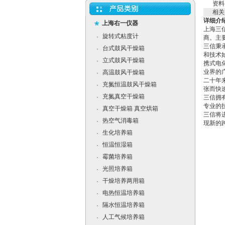
资料
相关
详细介
上海右一仪器
上海三
旋转式粘度计
·
商。主
三信秉
台式鼓风干燥箱
·
和技术
立式鼓风干燥箱
·
携式电
业界的
高温鼓风干燥箱
·
二十年
充氮恒温鼓风干燥箱
·
张而快
充氮真空干燥箱
·
三信拥有
专业的
真空干燥箱 真空烘箱
·
三信将
热空气消毒箱
·
现新的
生化培养箱
·
恒温恒湿箱
·
霉菌培养箱
·
光照培养箱
·
干燥培养两用箱
·
电热恒温培养箱
·
隔水恒温培养箱
·
人工气候培养箱
·