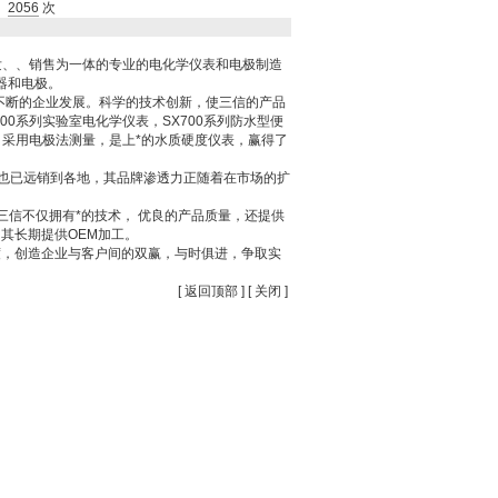
2056
次
研发、、销售为一体的专业的电化学仪表和电极制造
器和电极。
续不断的企业发展。科学的技术创新，使三信的产品
0系列实验室电化学仪表，SX700系列防水型便
，采用电极法测量，是上*的水质硬度仪表，赢得了
品也已远销到各地，其品牌渗透力正随着在市场的扩
书。三信不仅拥有*的技术， 优良的产品质量，还提供
其长期提供OEM加工。
度，创造企业与客户间的双赢，与时俱进，争取实
[
返回顶部
] [
关闭
]