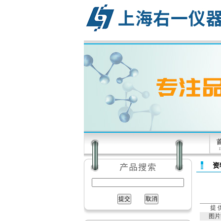
资
提 
图片