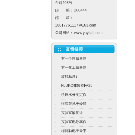
台路408号
邮 编： 200444
邮 箱：
18017761117@163.com
公司网站：
www.yoyilab.com
右一个性仪器网
·
右一化工仪器网
·
旋转粘度计
·
FLUKO弗鲁克FA25
·
快速水分测定仪
·
恒温鼓风干燥箱
·
实验室酸度计
·
实验室电导率仪
·
梅特勒电子天平
·