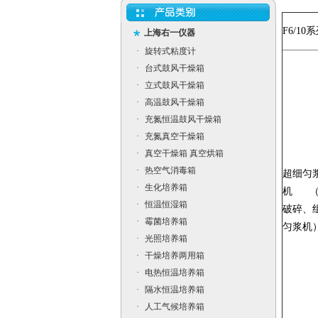
F6/1
上海右一仪器
·
旋转式粘度计
·
台式鼓风干燥箱
·
立式鼓风干燥箱
·
高温鼓风干燥箱
·
充氮恒温鼓风干燥箱
·
充氮真空干燥箱
·
真空干燥箱 真空烘箱
·
热空气消毒箱
超细匀
·
生化培养箱
机 （
·
恒温恒湿箱
破碎、
·
霉菌培养箱
匀浆机
·
光照培养箱
·
干燥培养两用箱
·
电热恒温培养箱
·
隔水恒温培养箱
·
人工气候培养箱