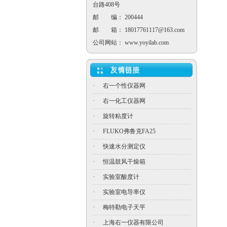
台路408号
邮 编： 200444
邮 箱：
18017761117@163.com
公司网站：
www.yoyilab.com
·
右一个性仪器网
·
右一化工仪器网
·
旋转粘度计
·
FLUKO弗鲁克FA25
·
快速水分测定仪
·
恒温鼓风干燥箱
·
实验室酸度计
·
实验室电导率仪
·
梅特勒电子天平
·
上海右一仪器有限公司