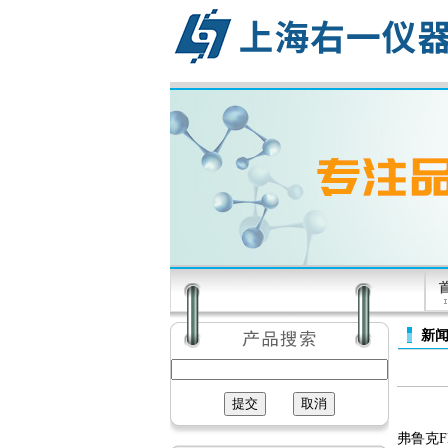
新
弗鲁克F