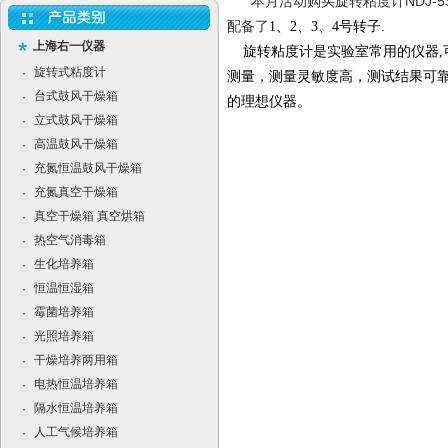
本月活动购买旋转粘度计NDJ-5S优
配备了
1、2、3、4号转子.
上海右一仪器
旋转粘度计是实验室常用的仪器,
旋转式粘度计
·
测量，测量灵敏度高，测试结果可
台式鼓风干燥箱
·
的理想仪器。
立式鼓风干燥箱
·
高温鼓风干燥箱
·
充氮恒温鼓风干燥箱
·
充氮真空干燥箱
·
真空干燥箱 真空烘箱
·
热空气消毒箱
·
生化培养箱
·
恒温恒湿箱
·
霉菌培养箱
·
光照培养箱
·
干燥培养两用箱
·
电热恒温培养箱
·
隔水恒温培养箱
·
人工气候培养箱
·