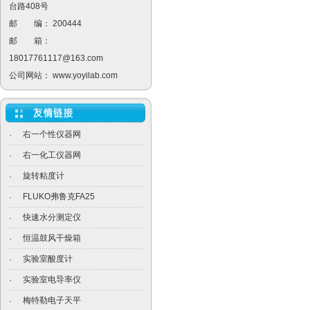
台路408号
邮 编： 200444
邮 箱：
18017761117@163.com
公司网站：
www.yoyilab.com
右一个性仪器网
·
右一化工仪器网
·
旋转粘度计
·
FLUKO弗鲁克FA25
·
快速水分测定仪
·
恒温鼓风干燥箱
·
实验室酸度计
·
实验室电导率仪
·
梅特勒电子天平
·