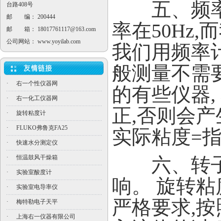
五、频率修
台路408号
邮 编： 200444
率在50Hz,
邮 箱：
18017761117@163.com
公司网站：
www.yoyilab.com
我们用频率计
般测量不需
·
右一个性仪器网
的有些仪器,
·
右一化工仪器网
正,否则会
·
旋转粘度计
·
FLUKO弗鲁克FA25
实际粘度=
·
快速水分测定仪
·
恒温鼓风干燥箱
六、转子
·
实验室酸度计
响。 旋转
·
实验室电导率仪
严格要求,
·
梅特勒电子天平
·
上海右一仪器有限公司