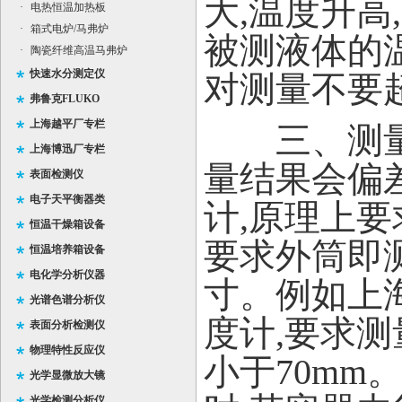
大,温度升高
·
电热恒温加热板
·
箱式电炉/马弗炉
被测液体的
·
陶瓷纤维高温马弗炉
快速水分测定仪
对测量不要超
弗鲁克FLUKO
上海越平厂专栏
三、测量容
上海博迅厂专栏
量结果会偏
表面检测仪
电子天平衡器类
计,原理上
恒温干燥箱设备
要求外筒即
恒温培养箱设备
电化学分析仪器
寸。例如上海
光谱色谱分析仪
度计,要求
表面分析检测仪
物理特性反应仪
小于70m
光学显微放大镜
光学检测分析仪