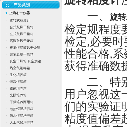
一、
上海右一仪器
旋转
·
旋转式粘度计
检定规程度
·
台式鼓风干燥箱
·
立式鼓风干燥箱
检定,必要
·
高温鼓风干燥箱
·
充氮恒温鼓风干燥箱
性能合格,
·
充氮真空干燥箱
·
真空干燥箱 真空烘箱
获得准确数
·
热空气消毒箱
·
生化培养箱
二、特别注
·
恒温恒湿箱
·
霉菌培养箱
用户忽视这
·
光照培养箱
·
干燥培养两用箱
们的实验证明
·
电热恒温培养箱
粘度值偏差超
·
隔水恒温培养箱
·
人工气候培养箱