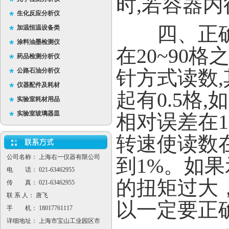
时,若容器
生化反应分析仪
四、正确选
加温恒温设备类
涂料油墨检测仪
在20~90
药品检测分析仪
针方式读数
公路石油分析仪
仪器配件及耗材
起有0.5格
实验室耗材用品
实验室玻璃器皿
相对误差在1
转速使读数在
公司名称： 上海右一仪器有限公司
到1%。如果
电 话： 021-63462955
的扭矩过大
传 真： 021-63462955
联 系 人： 唐飞
以一定要正
手 机： 18017761117
详细地址： 上海市宝山工业园区市