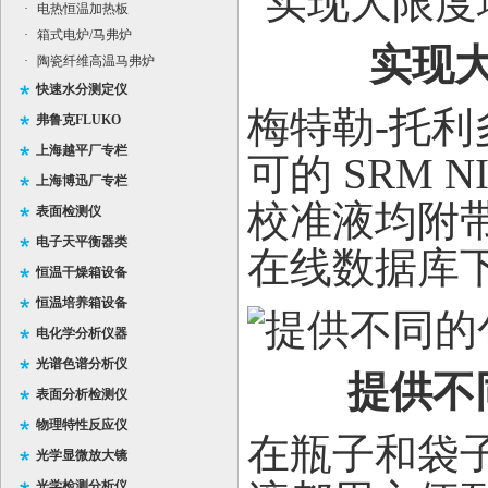
·
电热恒温加热板
·
箱式电炉/马弗炉
实现
·
陶瓷纤维高温马弗炉
快速水分测定仪
梅特勒-托
弗鲁克FLUKO
上海越平厂专栏
可的 SRM 
上海博迅厂专栏
校准液均附
表面检测仪
电子天平衡器类
在线数据库
恒温干燥箱设备
恒温培养箱设备
电化学分析仪器
光谱色谱分析仪
提供不
表面分析检测仪
物理特性反应仪
在瓶子和袋子
光学显微放大镜
光学检测分析仪