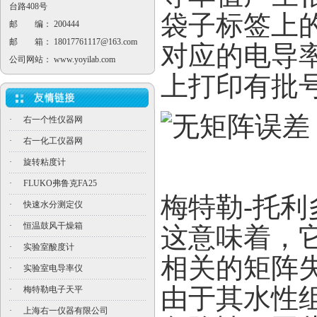
台路408号
袋子标签上
邮 编： 200444
邮 箱：
18017761117@163.com
对应的电导
公司网站：
www.yoyilab.com
上打印有批
·
右一个性仪器网
·
右一化工仪器网
·
旋转粘度计
·
FLUKO弗鲁克FA25
梅特勒-托
·
快速水分测定仪
·
恒温鼓风干燥箱
这意味着，
·
实验室酸度计
相关的矩阵
·
实验室电导率仪
由于其水性
·
梅特勒电子天平
·
上海右一仪器有限公司