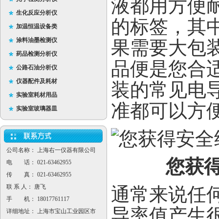
液都用方便
生化反应分析仪
的标签，其
加温恒温设备类
涂料油墨检测仪
果需要大包装
药品检测分析仪
品便是您合
公路石油分析仪
仪器配件及耗材
装的常见电
实验室耗材用品
准都可以方
实验室玻璃器皿
公司名称： 上海右一仪器有限公司
您获
电 话： 021-63462955
传 真： 021-63462955
联 系 人： 唐飞
通常来说任
手 机： 18017761117
导率值产生
详细地址： 上海市宝山工业园区市