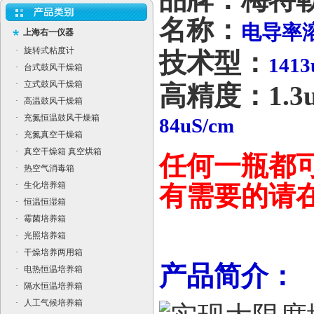
名称：
电导率
上海右一仪器
·
旋转式粘度计
技术型：
1413
·
台式鼓风干燥箱
·
立式鼓风干燥箱
高精度：1.3us
·
高温鼓风干燥箱
·
充氮恒温鼓风干燥箱
84uS/cm
·
充氮真空干燥箱
·
真空干燥箱 真空烘箱
任何一瓶都
·
热空气消毒箱
·
生化培养箱
有需要的请
·
恒温恒湿箱
·
霉菌培养箱
·
光照培养箱
·
干燥培养两用箱
产品简介：
·
电热恒温培养箱
·
隔水恒温培养箱
·
人工气候培养箱