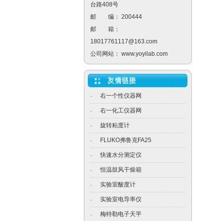
台路408号
邮 编： 200444
邮 箱：
18017761117@163.com
公司网站：
www.yoyilab.com
右一个性仪器网
·
右一化工仪器网
·
旋转粘度计
·
FLUKO弗鲁克FA25
·
快速水分测定仪
·
恒温鼓风干燥箱
·
实验室酸度计
·
实验室电导率仪
·
梅特勒电子天平
·