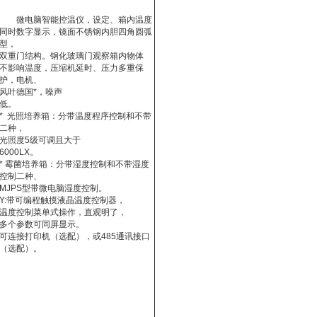
微电脑智能控温仪，设定、箱内温度
同时数字显示，镜面不锈钢内胆四角圆弧
型，
双重门结构。钢化玻璃门观察箱内物体
不影响温度，压缩机延时、压力多重保
护，电机、
风叶德国*，噪声
低。
* 光照培养箱：分带温度程序控制和不带
二种，
光照度5级可调且大于
6000LX。
* 霉菌培养箱：分带湿度控制和不带湿度
控制二种、
MJPS型带微电脑湿度控制。
Y:带可编程触摸液晶温度控制器，
温度控制菜单式操作，直观明了，
多个参数可同屏显示。
可连接打印机（选配），或485通讯接口
（选配）。