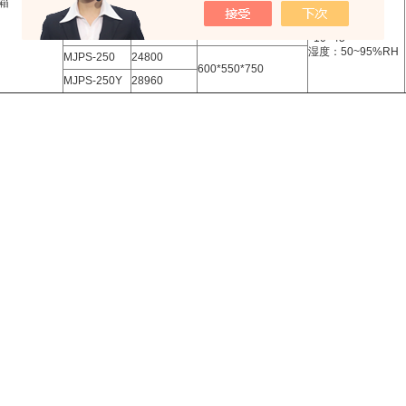
箱
MJPS-150
19700
500*450*650
MJPS-150Y
23960
10~45
湿度：50~95%RH
MJPS-250
24800
600*550*750
MJPS-250Y
28960