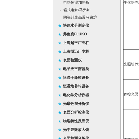
电热恒温加热板
生化培养
·
箱式电炉/马弗炉
·
陶瓷纤维高温马弗炉
·
快速水分测定仪
弗鲁克FLUKO
上海越平厂专栏
上海博迅厂专栏
表面检测仪
光照培养
电子天平衡器类
恒温干燥箱设备
恒温培养箱设备
程控光照
电化学分析仪器
光谱色谱分析仪
表面分析检测仪
物理特性反应仪
光学显微放大镜
光学检测分析仪