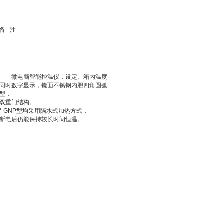
备 注
微电脑智能控温仪，设定、箱内温度
同时数字显示，镜面不锈钢内胆四角圆弧
型，
双重门结构。
* GNP型均采用隔水式加热方式，
断电后仍能保持较长时间恒温。