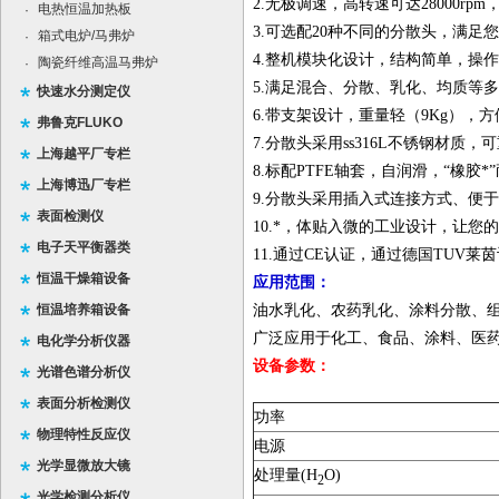
2.无极调速，高转速可达28000rp
电热恒温加热板
·
3.可选配20种不同的分散头，满足
箱式电炉/马弗炉
·
4.整机模块化设计，结构简单，操
陶瓷纤维高温马弗炉
·
5.满足混合、分散、乳化、均质等
快速水分测定仪
6.带支架设计，重量轻（9Kg），
弗鲁克FLUKO
7.分散头采用ss316L不锈钢材质，
上海越平厂专栏
8.标配PTFE轴套，自润滑，“橡
上海博迅厂专栏
9.分散头采用插入式连接方式、便
表面检测仪
10.*，体贴入微的工业设计，让您
电子天平衡器类
11.通过CE认证，通过德国TUV莱
恒温干燥箱设备
应用范围：
恒温培养箱设备
油水乳化、农药乳化、涂料分散、
广泛应用于化工、食品、涂料、医
电化学分析仪器
设备参数：
光谱色谱分析仪
表面分析检测仪
功率
物理特性反应仪
电源
光学显微放大镜
处理量(H
O)
2
光学检测分析仪