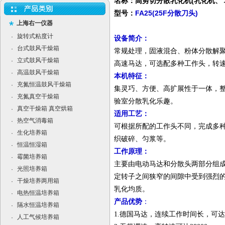
名称：高剪切分散乳化机(乳化机、 
型号：
FA25(25F分散刀头)
上海右一仪器
旋转式粘度计
·
设备简介：
台式鼓风干燥箱
·
常规处理，固液混合、粉体分散解
立式鼓风干燥箱
·
高速马达，可选配多种工作头，转速高可
高温鼓风干燥箱
·
本机特征：
充氮恒温鼓风干燥箱
·
集灵巧、方便、高扩展性于一体，
充氮真空干燥箱
·
验室分散乳化乐趣。
真空干燥箱 真空烘箱
·
适用工艺：
热空气消毒箱
·
可根据所配的工作头不同，完成多
生化培养箱
·
织破碎、匀浆等。
恒温恒湿箱
·
工作原理：
霉菌培养箱
·
主要由电动马达和分散头两部分组成
光照培养箱
·
定转子之间狭窄的间隙中受到强烈
干燥培养两用箱
·
乳化均质。
电热恒温培养箱
·
产品优势
：
隔水恒温培养箱
·
1.德国马达，连续工作时间长，可
人工气候培养箱
·