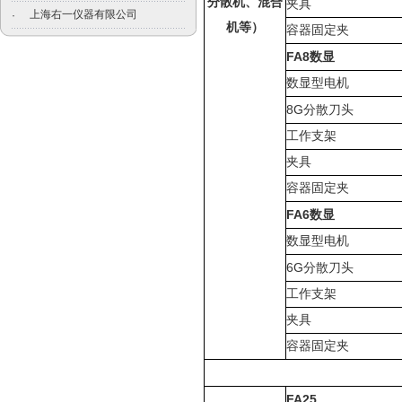
分散机、混合
夹具
上海右一仪器有限公司
·
机等）
容器固定夹
FA8
数显
数显型电机
8G
分散刀头
工作支架
夹具
容器固定夹
FA6
数显
数显型电机
6G
分散刀头
工作支架
夹具
容器固定夹
FA25