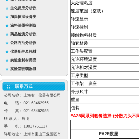
大处理粘度
生化反应分析仪
速度范围（空载）
加温恒温设备类
转速显示
涂料油墨检测仪
转速控制
药品检测分析仪
接触物料材质
公路石油分析仪
轴套材质
工作头配置
仪器配件及耗材
允许环境温度
实验室耗材用品
允许相对湿度
实验室玻璃器皿
工序类型
工作架、底座
外形尺寸
公司名称： 上海右一仪器有限公司
重量
电 话： 021-63462955
包装
传 真： 021-63462955
FA25
:(
同系列套餐选择
分散刀头不
联 系 人： 唐飞
手 机： 18017761117
FA25
数显
详细地址： 上海市宝山工业园区市