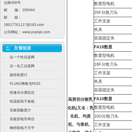
台路408号
数显型电机
邮 编： 200444
25F
分散刀头
邮 箱：
工作支架
18017761117@163.com
夹具
公司网站：
www.yoyilab.com
容器固定夹
FA18
数显
数显型电机
右一个性仪器网
·
18F
分散刀头
右一化工仪器网
·
工作支架
旋转粘度计
·
夹具
FLUKO弗鲁克FA25
·
容器固定夹
快速水分测定仪
·
FA10
数显
高剪切分散乳
恒温鼓风干燥箱
·
数显型电机
(
化机
又名：乳
实验室酸度计
·
10G
化机、均质
分散刀头
实验室电导率仪
·
机、匀浆机、
工作支架
梅特勒电子天平
·