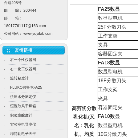
台路408号
FA25
数显
邮 编： 200444
数显型电机
邮 箱：
18017761117@163.com
25F
分散刀头
公司网站：
www.yoyilab.com
工作支架
夹具
容器固定夹
右一个性仪器网
·
FA18
数显
右一化工仪器网
·
数显型电机
旋转粘度计
·
18F
分散刀头
FLUKO弗鲁克FA25
·
工作支架
快速水分测定仪
·
夹具
恒温鼓风干燥箱
·
容器固定夹
高剪切分散
实验室酸度计
·
FA10
数显
乳化机
(
又
实验室电导率仪
·
数显型电机
名：乳化
梅特勒电子天平
机、均质
10G
分散刀头
·