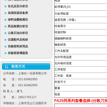
电源
生化反应分析仪
处理量(H
O)
2
加温恒温设备类
大处理粘度
涂料油墨检测仪
速度范围（空载）
转速显示
药品检测分析仪
转速控制
公路石油分析仪
接触物料材质
仪器配件及耗材
轴套材质
实验室耗材用品
工作头配置
实验室玻璃器皿
允许环境温度
允许相对湿度
工序类型
公司名称： 上海右一仪器有限公司
工作架、底座
电 话： 021-63462955
外形尺寸
传 真： 021-63462955
重量
联 系 人： 唐飞
包装
手 机： 18017761117
FA25
同系列套餐选择
:(
分散刀
详细地址： 上海市宝山工业园区市