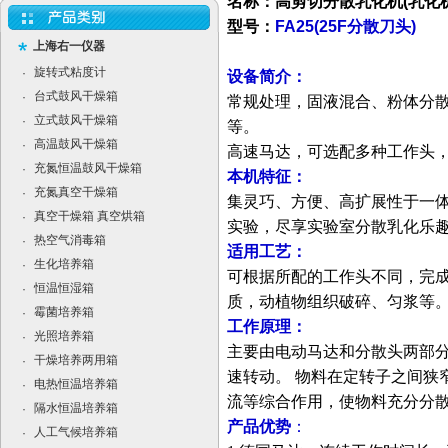
名称：高剪切分散乳化机(乳化机
型号：
FA25(25F分散刀头)
上海右一仪器
旋转式粘度计
·
设备简介：
台式鼓风干燥箱
·
常规处理，固液混合、粉体分
立式鼓风干燥箱
·
等。
高温鼓风干燥箱
·
高速马达，可选配多种工作头，转速
充氮恒温鼓风干燥箱
·
本机特征：
充氮真空干燥箱
·
集灵巧、方便、高扩展性于一
真空干燥箱 真空烘箱
·
实验，尽享实验室分散乳化乐
热空气消毒箱
·
适用工艺：
生化培养箱
·
可根据所配的工作头不同，完
恒温恒湿箱
·
质，动植物组织破碎、匀浆等
霉菌培养箱
·
工作原理：
光照培养箱
·
主要由电动马达和分散头两部分
干燥培养两用箱
·
速转动。 物料在定转子之间狭
电热恒温培养箱
·
流等综合作用，使物料充分分
隔水恒温培养箱
·
产品优势
：
人工气候培养箱
·