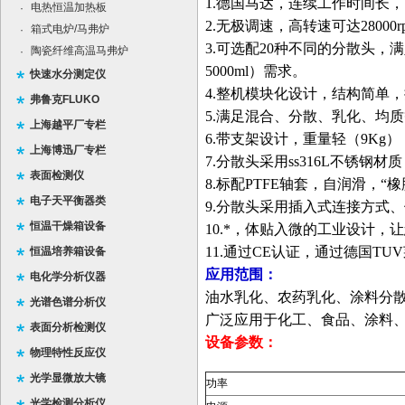
1.德国马达，连续工作时间长
电热恒温加热板
·
2.无极调速，高转速可达28000
箱式电炉/马弗炉
·
3.可选配20种不同的分散头，
陶瓷纤维高温马弗炉
·
5000ml）需求。
快速水分测定仪
4.整机模块化设计，结构简单
弗鲁克FLUKO
5.满足混合、分散、乳化、均
上海越平厂专栏
6.带支架设计，重量轻（9Kg
上海博迅厂专栏
7.分散头采用ss316L不锈钢
表面检测仪
8.标配PTFE轴套，自润滑，
电子天平衡器类
9.分散头采用插入式连接方式
恒温干燥箱设备
10.*，体贴入微的工业设计，
11.通过CE认证，通过德国T
恒温培养箱设备
应用范围：
电化学分析仪器
油水乳化、农药乳化、涂料分
光谱色谱分析仪
广泛应用于化工、食品、涂料
表面分析检测仪
设备参数：
物理特性反应仪
光学显微放大镜
功率
光学检测分析仪