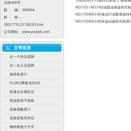
升级型NDJ-5S旋转式粘度计 微电
台路408号
NDJ-5S \ NDJ-8S油脂油漆旋转式
邮 编： 200444
NDJ-5S\NDJ-8S食品行业数显旋
邮 箱：
NDJ-5S\NDJ-8S化妆品旋转式粘度
18017761117@163.com
公司网站：
www.yoyilab.com
右一个性仪器网
·
右一化工仪器网
·
旋转粘度计
·
FLUKO弗鲁克FA25
·
快速水分测定仪
·
恒温鼓风干燥箱
·
实验室酸度计
·
实验室电导率仪
·
梅特勒电子天平
·