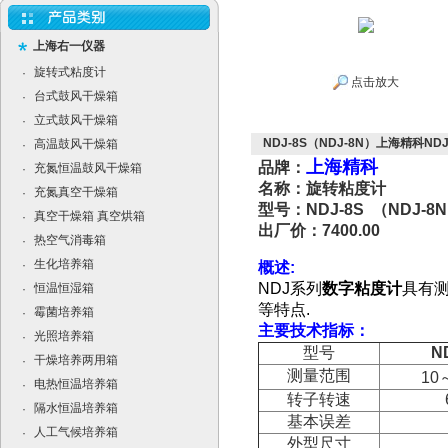
上海右一仪器
旋转式粘度计
·
点击放大
台式鼓风干燥箱
·
立式鼓风干燥箱
·
NDJ-8S（NDJ-8N）上海精科N
高温鼓风干燥箱
·
上海精科
品牌：
充氮恒温鼓风干燥箱
·
名称：旋转粘度计
充氮真空干燥箱
·
型号：NDJ-8S （NDJ-8
真空干燥箱 真空烘箱
·
出厂价：7400.00
热空气消毒箱
·
生化培养箱
·
概述:
NDJ系列
数字粘度计
具有
恒温恒湿箱
·
等特点.
霉菌培养箱
·
主要技术指标：
光照培养箱
·
型号
N
干燥培养两用箱
·
测量范围
10
电热恒温培养箱
·
转子转速
隔水恒温培养箱
·
基本误差
人工气候培养箱
·
外型尺寸