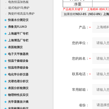
电热恒温加热板
·
净重
箱式电炉/马弗炉
·
产品相关关键字：
上海精科
精科天
陶瓷纤维高温马弗炉
·
如果你对
NDJ-8S（NDJ-8N）
快速水分测定仪
弗鲁克FLUKO
产品：
上海越平厂专栏
上海博迅厂专栏
您的单位：
表面检测仪
电子天平衡器类
您的姓名：
恒温干燥箱设备
恒温培养箱设备
联系电话：
电化学分析仪器
光谱色谱分析仪
表面分析检测仪
常用邮箱：
物理特性反应仪
光学显微放大镜
省份：
光学检测分析仪