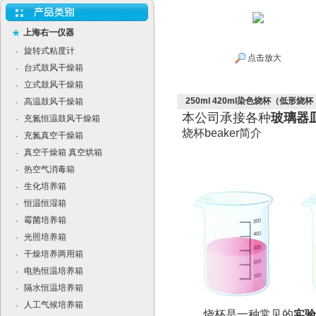
上海右一仪器
旋转式粘度计
·
点击放大
台式鼓风干燥箱
·
立式鼓风干燥箱
·
250ml 420ml染色烧杯（低
高温鼓风干燥箱
·
本公司承接各种
玻璃器
充氮恒温鼓风干燥箱
·
烧杯beaker简介
充氮真空干燥箱
·
真空干燥箱 真空烘箱
·
热空气消毒箱
·
生化培养箱
·
恒温恒湿箱
·
霉菌培养箱
·
光照培养箱
·
干燥培养两用箱
·
电热恒温培养箱
·
隔水恒温培养箱
·
人工气候培养箱
·
烧杯是一种常见的
实验