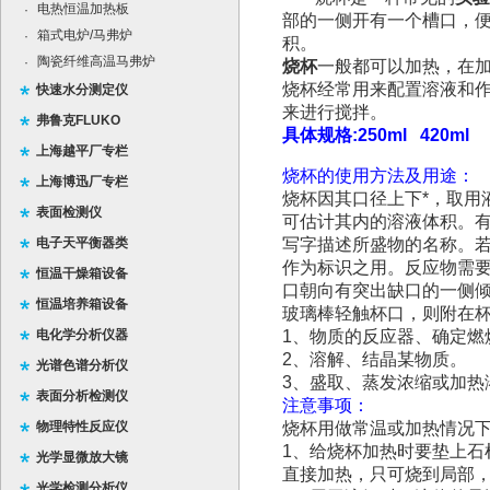
电热恒温加热板
·
部的一侧开有一个槽口，
箱式电炉/马弗炉
·
积。
陶瓷纤维高温马弗炉
·
烧杯
一般都可以加热，在
烧杯经常用来配置溶液和
快速水分测定仪
来进行搅拌。
弗鲁克FLUKO
具体规格:250ml 420ml
上海越平厂专栏
烧杯的使用方法及用途：
上海博迅厂专栏
烧杯因其口径上下*，取用
表面检测仪
可估计其内的溶液体积。
电子天平衡器类
写字描述所盛物的名称。
作为标识之用。反应物需
恒温干燥箱设备
口朝向有突出缺口的一侧
恒温培养箱设备
玻璃棒轻触杯口，则附在
电化学分析仪器
1、物质的反应器、确定燃
2、溶解、结晶某物质。
光谱色谱分析仪
3、盛取、蒸发浓缩或加热
表面分析检测仪
注意事项：
物理特性反应仪
烧杯用做常温或加热情况
1、给烧杯加热时要垫上
光学显微放大镜
直接加热，只可烧到局部
光学检测分析仪