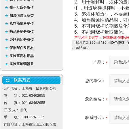
2、用于溶解时，液体的量
生化反应分析仪
中，用玻璃棒搅拌时，不
3、盛液体加热时，不要超过
加温恒温设备类
4、加热腐蚀性药品时，可
涂料油墨检测仪
5、不可用烧杯长期盛放化
药品检测分析仪
6、不能用烧杯量取液体。
产品相关关键字：
玻璃烧杯
低形烧
公路石油分析仪
如果你对
250ml 420ml染色
厂家联系：
仪器配件及耗材
实验室耗材用品
产品：
实验室玻璃器皿
您的单位：
公司名称： 上海右一仪器有限公司
电 话： 021-63462955
您的姓名：
传 真： 021-63462955
联 系 人： 唐飞
手 机： 18017761117
联系电话：
详细地址： 上海市宝山工业园区市